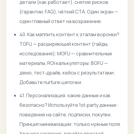
детали (как работает), снятие рисков
(гарантии, FAQ), чёткий CTA. Один экран —
один главный ответ на возражение.
40. Как маппить контент к этапам воронки?
TOFU — расширяющий контент (гайды,
исследования); MOFU — сравнительные
материалы, ROI‑калькуляторы; BOFU —
демо, тест‑драйв, кейсы с результатами.
Добавьте nurture‑цепочки.
41. Персонализация: какие данные и как
безопасно? Используйте 1st‑party данные:
поведение на сайте, подписки, покупки.
Принцип минимизации: только нужные поля.
Храните согласия, давайте простой