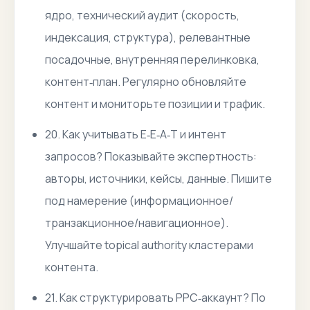
ядро, технический аудит (скорость,
индексация, структура), релевантные
посадочные, внутренняя перелинковка,
контент‑план. Регулярно обновляйте
контент и мониторьте позиции и трафик.
20. Как учитывать E‑E‑A‑T и интент
запросов? Показывайте экспертность:
авторы, источники, кейсы, данные. Пишите
под намерение (информационное/
транзакционное/навигационное).
Улучшайте topical authority кластерами
контента.
21. Как структурировать PPC‑аккаунт? По