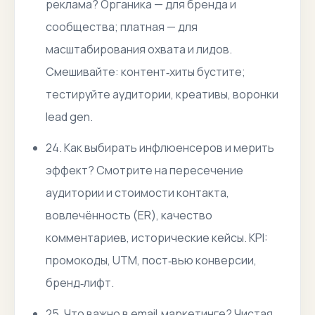
реклама? Органика — для бренда и
сообщества; платная — для
масштабирования охвата и лидов.
Смешивайте: контент‑хиты бустите;
тестируйте аудитории, креативы, воронки
lead gen.
24. Как выбирать инфлюенсеров и мерить
эффект? Смотрите на пересечение
аудитории и стоимости контакта,
вовлечённость (ER), качество
комментариев, исторические кейсы. KPI:
промокоды, UTM, пост‑вью конверсии,
бренд‑лифт.
25. Что важно в email‑маркетинге? Чистая