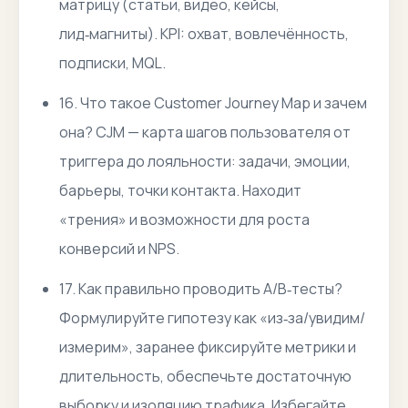
матрицу (статьи, видео, кейсы,
лид‑магниты). KPI: охват, вовлечённость,
подписки, MQL.
16. Что такое Customer Journey Map и зачем
она? CJM — карта шагов пользователя от
триггера до лояльности: задачи, эмоции,
барьеры, точки контакта. Находит
«трения» и возможности для роста
конверсий и NPS.
17. Как правильно проводить A/B‑тесты?
Формулируйте гипотезу как «из‑за/увидим/
измерим», заранее фиксируйте метрики и
длительность, обеспечьте достаточную
выборку и изоляцию трафика. Избегайте