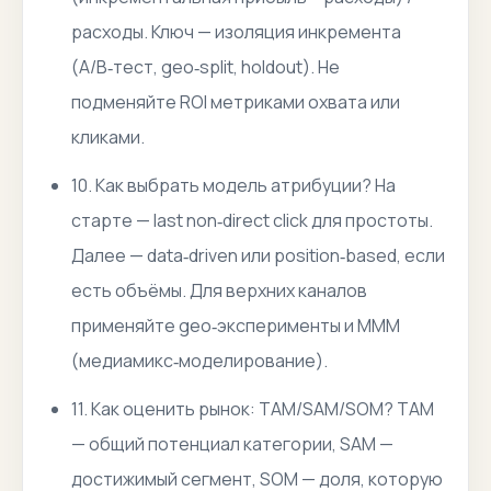
расходы. Ключ — изоляция инкремента
(A/B‑тест, geo‑split, holdout). Не
подменяйте ROI метриками охвата или
кликами.
10. Как выбрать модель атрибуции? На
старте — last non‑direct click для простоты.
Далее — data‑driven или position‑based, если
есть объёмы. Для верхних каналов
применяйте geo‑эксперименты и MMM
(медиамикс‑моделирование).
11. Как оценить рынок: TAM/SAM/SOM? TAM
— общий потенциал категории, SAM —
достижимый сегмент, SOM — доля, которую