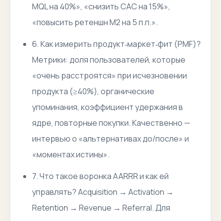
MQL на 40%», «снизить CAC на 15%»,
«повысить ретеншн M2 на 5 п.п.».
6. Как измерить продукт‑маркет‑фит (PMF)?
Метрики: доля пользователей, которые
«очень расстроятся» при исчезновении
продукта (≥40%), органические
упоминания, коэффициент удержания в
ядре, повторные покупки. Качественно —
интервью о «альтернативах до/после» и
«моментах истины».
7. Что такое воронка AARRR и как ей
управлять? Acquisition → Activation →
Retention → Revenue → Referral. Для