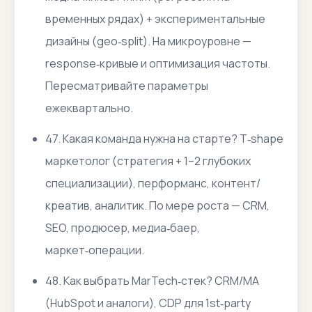
временных рядах) + экспериментальные
дизайны (geo‑split). На микроуровне —
response‑кривые и оптимизация частоты.
Пересматривайте параметры
ежеквартально.
47. Какая команда нужна на старте? T‑shape
маркетолог (стратегия + 1–2 глубоких
специализации), перформанс, контент/
креатив, аналитик. По мере роста — CRM,
SEO, продюсер, медиа‑баер,
маркет‑операции.
48. Как выбрать MarTech‑стек? CRM/MA
(HubSpot и аналоги), CDP для 1st‑party