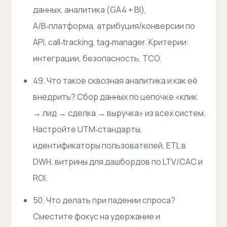
данных, аналитика (GA4 + BI),
A/B‑платформа, атрибуция/конверсии по
API, call‑tracking, tag‑manager. Критерии:
интеграции, безопасность, TCO.
49. Что такое сквозная аналитика и как её
внедрить? Сбор данных по цепочке «клик
→ лид → сделка → выручка» из всех систем.
Настройте UTM‑стандарты,
идентификаторы пользователей, ETL в
DWH, витрины для дашбордов по LTV/CAC и
ROI.
50. Что делать при падении спроса?
Сместите фокус на удержание и