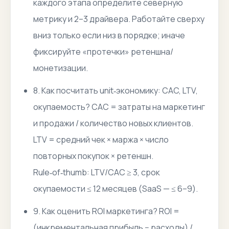
каждого этапа определите северную
метрику и 2–3 драйвера. Работайте сверху
вниз только если низ в порядке; иначе
фиксируйте «протечки» ретеншна/
монетизации.
8. Как посчитать unit‑экономику: CAC, LTV,
окупаемость? CAC = затраты на маркетинг
и продажи / количество новых клиентов.
LTV = средний чек × маржа × число
повторных покупок × ретеншн.
Rule‑of‑thumb: LTV/CAC ≥ 3, срок
окупаемости ≤ 12 месяцев (SaaS — ≤ 6–9).
9. Как оценить ROI маркетинга? ROI =
(инкрементальная прибыль − расходы) /