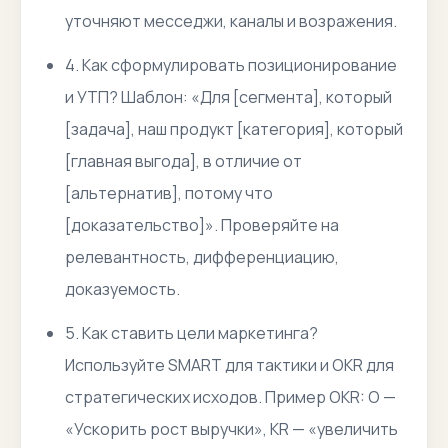
уточняют месседжи, каналы и возражения.
4. Как сформулировать позиционирование
и УТП? Шаблон: «Для [сегмента], который
[задача], наш продукт [категория], который
[главная выгода], в отличие от
[альтернатив], потому что
[доказательство]». Проверяйте на
релевантность, дифференциацию,
доказуемость.
5. Как ставить цели маркетинга?
Используйте SMART для тактики и OKR для
стратегических исходов. Пример OKR: O —
«Ускорить рост выручки», KR — «увеличить