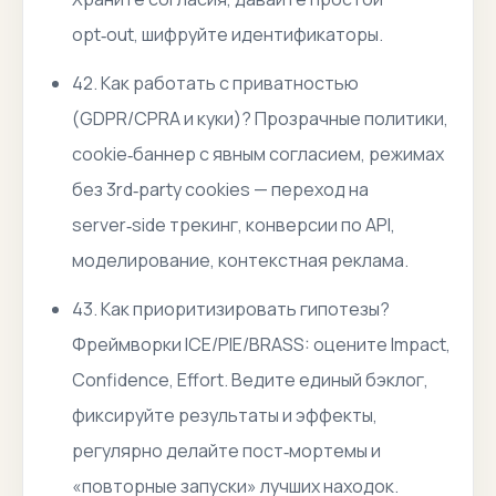
opt‑out, шифруйте идентификаторы.
42. Как работать с приватностью
(GDPR/CPRA и куки)? Прозрачные политики,
cookie‑баннер с явным согласием, режимах
без 3rd‑party cookies — переход на
server‑side трекинг, конверсии по API,
моделирование, контекстная реклама.
43. Как приоритизировать гипотезы?
Фреймворки ICE/PIE/BRASS: оцените Impact,
Confidence, Effort. Ведите единый бэклог,
фиксируйте результаты и эффекты,
регулярно делайте пост‑мортемы и
«повторные запуски» лучших находок.