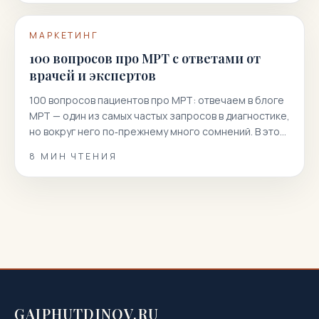
МАРКЕТИНГ
100 вопросов про МРТ с ответами от
врачей и экспертов
100 вопросов пациентов про МРТ: отвечаем в блоге
МРТ — один из самых частых запросов в диагностике,
но вокруг него по‑прежнему много сомнений. В этой
статье мы собрали 100 реальных вопросов
8
МИН ЧТЕНИЯ
пациентов и даем короткие, точные и полезные
ответы. Вы узнаете, как подготовиться к
магнитно‑резонансной томографии, когда она
показана или нежелательна, как проходит
процедура, что […]
GAIPHUTDINOV.RU