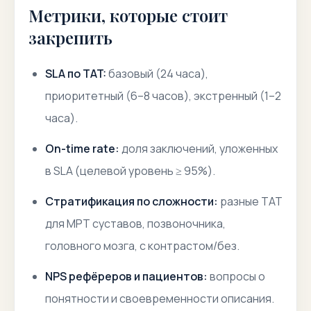
Метрики, которые стоит
закрепить
SLA по TAT:
базовый (24 часа),
приоритетный (6–8 часов), экстренный (1–2
часа).
On-time rate:
доля заключений, уложенных
в SLA (целевой уровень ≥ 95%).
Стратификация по сложности:
разные TAT
для МРТ суставов, позвоночника,
головного мозга, с контрастом/без.
NPS рефёреров и пациентов:
вопросы о
понятности и своевременности описания.