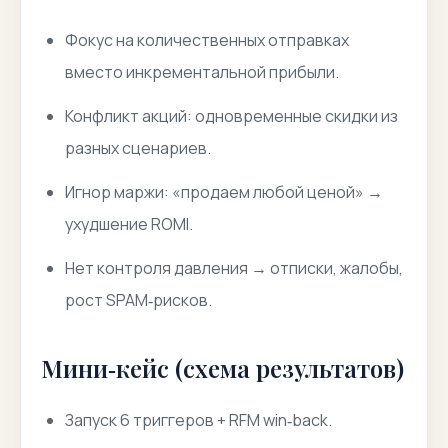
Фокус на количественных отправках
вместо инкрементальной прибыли.
Конфликт акций: одновременные скидки из
разных сценариев.
Игнор маржи: «продаем любой ценой» →
ухудшение ROMI.
Нет контроля давления → отписки, жалобы,
рост SPAМ‑рисков.
Мини‑кейс (схема результатов)
Запуск 6 триггеров + RFM win‑back.