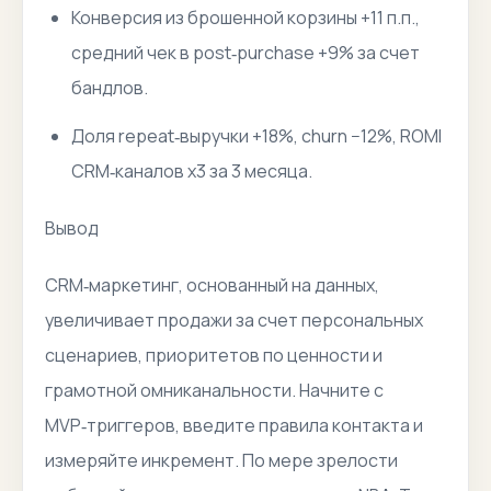
Конверсия из брошенной корзины +11 п.п.,
средний чек в post‑purchase +9% за счет
бандлов.
Доля repeat‑выручки +18%, churn −12%, ROMI
CRM‑каналов x3 за 3 месяца.
Вывод
CRM‑маркетинг, основанный на данных,
увеличивает продажи за счет персональных
сценариев, приоритетов по ценности и
грамотной омниканальности. Начните с
MVP‑триггеров, введите правила контакта и
измеряйте инкремент. По мере зрелости