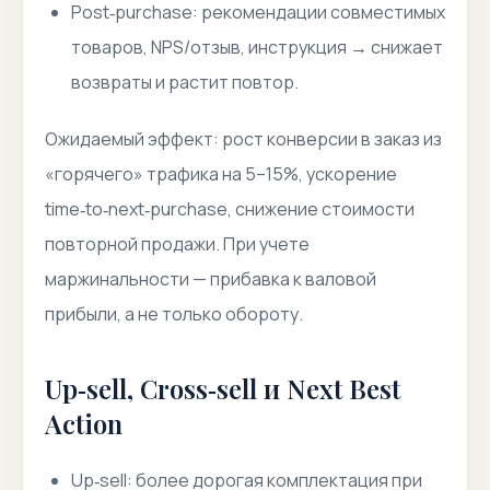
Post‑purchase: рекомендации совместимых
товаров, NPS/отзыв, инструкция → снижает
возвраты и растит повтор.
Ожидаемый эффект: рост конверсии в заказ из
«горячего» трафика на 5–15%, ускорение
time‑to‑next‑purchase, снижение стоимости
повторной продажи. При учете
маржинальности — прибавка к валовой
прибыли, а не только обороту.
Up‑sell, Cross‑sell и Next Best
Action
Up‑sell: более дорогая комплектация при