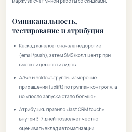
маржу за счет умной работы со скидками.
Омниканальность,
тестирование и атрибуция
Каскад каналов: сначала недорогие
(email/push), затем SMS/колл‑центр при
высокой ценности лидов.
A/B/n и holdout‑группы: измерение
приращения (uplift) по группам контроля, а
не «после запуска стало больше».
Атрибуция: правило «last CRM touch»
внутри 3–7 дней позволяет честно
оценивать вклад автоматизации.