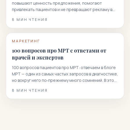
повышают ценность предложения, помогают
привлекать пациентов и не превращают рекламу в
гонку скидок.
8
МИН ЧТЕНИЯ
МАРКЕТИНГ
100 вопросов про МРТ с ответами от
врачей и экспертов
100 вопросов пациентов про МРТ: отвечаем в блоге
МРТ — один из самых частых запросов в диагностике,
но вокруг него по‑прежнему много сомнений. В этой
статье мы собрали 100 реальных вопросов
8
МИН ЧТЕНИЯ
пациентов и даем короткие, точные и полезные
ответы. Вы узнаете, как подготовиться к
магнитно‑резонансной томографии, когда она
показана или нежелательна, как проходит
процедура, что […]