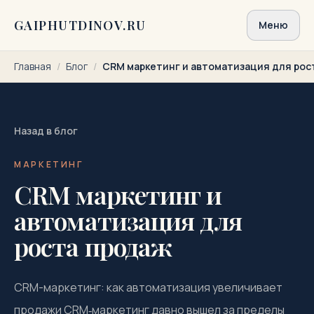
Перейти к содержимому
GAIPHUTDINOV.RU
Меню
Главная
/
Блог
/
CRM маркетинг и автоматизация для рос
Назад в блог
МАРКЕТИНГ
CRM маркетинг и
автоматизация для
роста продаж
CRM-маркетинг: как автоматизация увеличивает
продажи CRM‑маркетинг давно вышел за пределы