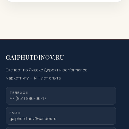
ответы. Вы узнаете, как подготовиться к
магнитно‑резонансной томографии, когда она
показана или нежелательна, как проходит
процедура, что […]
GAIPHUTDINOV.RU
Эксперт по Яндекс Директ и performance-
маркетингу
—
14
+ лет опыта.
ТЕЛЕФОН
+7 (951) 896-06-17
EMAIL
gaiphutdinov@yandex.ru