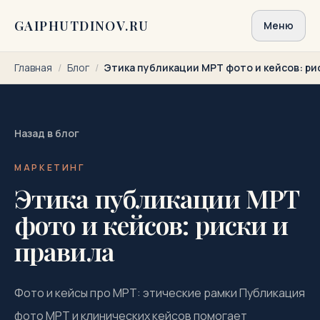
Перейти к содержимому
GAIPHUTDINOV.RU
Меню
Главная
/
Блог
/
Этика публикации МРТ фото и кейсов: ри
Назад в блог
МАРКЕТИНГ
Этика публикации МРТ
фото и кейсов: риски и
правила
Фото и кейсы про МРТ: этические рамки Публикация
фото МРТ и клинических кейсов помогает