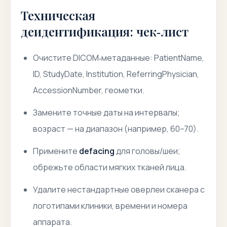
Техническая
деидентификация: чек‑лист
Очистите DICOM‑метаданные: PatientName,
ID, StudyDate, Institution, ReferringPhysician,
AccessionNumber, геометки.
Замените точные даты на интервалы;
возраст — на диапазон (например, 60–70).
Примените
defacing
для головы/шеи;
обрежьте области мягких тканей лица.
Удалите нестандартные оверлеи сканера с
логотипами клиники, времени и номера
аппарата.