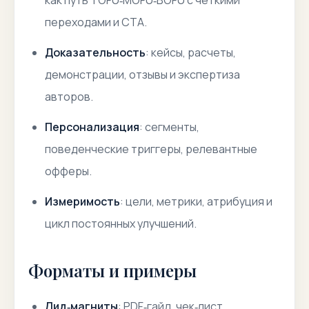
как путь TOFU‑MOFU‑BOFU с четкими
переходами и CTA.
Доказательность
: кейсы, расчеты,
демонстрации, отзывы и экспертиза
авторов.
Персонализация
: сегменты,
поведенческие триггеры, релевантные
офферы.
Измеримость
: цели, метрики, атрибуция и
цикл постоянных улучшений.
Форматы и примеры
Лид‑магниты
: PDF‑гайд, чек‑лист