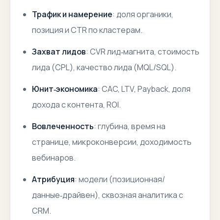
Трафик и намерение
: доля органики,
позиция и CTR по кластерам.
Захват лидов
: CVR лид‑магнита, стоимость
лида (CPL), качество лида (MQL/SQL).
Юнит‑экономика
: CAC, LTV, Payback, доля
дохода с контента, ROI.
Вовлеченность
: глубина, время на
странице, микроконверсии, доходимость
вебинаров.
Атрибуция
: модели (позиционная/
данные‑драйвен), сквозная аналитика с
CRM.