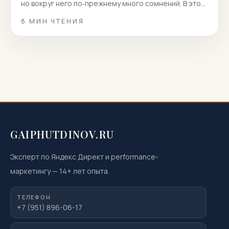
но вокруг него по‑прежнему много сомнений. В этой
статье мы собрали 100 реальных вопросов
8
МИН ЧТЕНИЯ
пациентов и даем короткие, точные и полезные
ответы. Вы узнаете, как подготовиться к
магнитно‑резонансной томографии, когда она
показана или нежелательна, как проходит
процедура, что […]
GAIPHUTDINOV.RU
Эксперт по Яндекс Директ и performance-
маркетингу
—
14
+ лет опыта.
ТЕЛЕФОН
+7 (951) 896-06-17