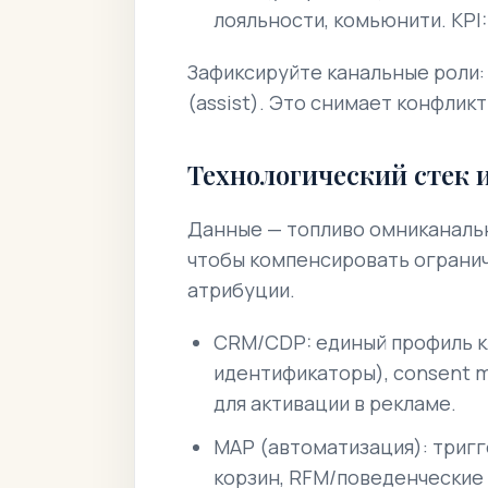
лояльности, комьюнити. KPI: 
Зафиксируйте канальные роли: 
(assist). Это снимает конфли
Технологический стек 
Данные — топливо омниканально
чтобы компенсировать огранич
атрибуции.
CRM/CDP: единый профиль к
идентификаторы), consent m
для активации в рекламе.
MAP (автоматизация): триг
корзин, RFM/поведенческие