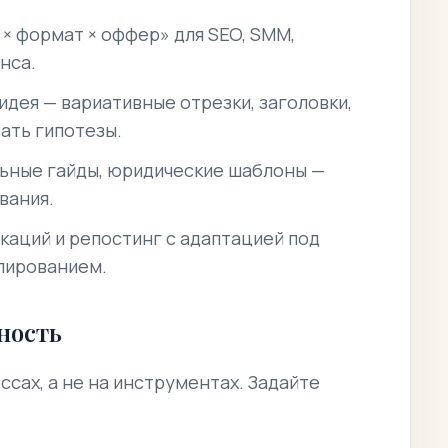
 × формат × оффер» для SEO, SMM,
нса.
идея — вариативные отрезки, заголовки,
ать гипотезы.
льные гайды, юридические шаблоны —
вания.
каций и репостинг с адаптацией под
блированием.
ность
сах, а не на инструментах. Задайте