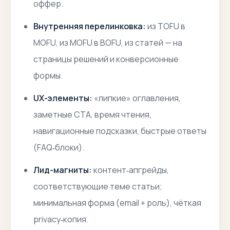
оффер.
Внутренняя перелинковка:
из TOFU в
MOFU, из MOFU в BOFU, из статей — на
страницы решений и конверсионные
формы.
UX-элементы:
«липкие» оглавления,
заметные CTA, время чтения,
навигационные подсказки, быстрые ответы
(FAQ‑блоки).
Лид-магниты:
контент‑апгрейды,
соответствующие теме статьи;
минимальная форма (email + роль), чёткая
privacy‑копия.