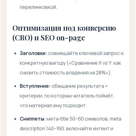
перелинковкой.
Оптимизация под конверсию
(CRO) и SEO on-page
Заголовки:
совмещайте ключевой запрос и
конкретную выгоду («Сравнение X vs Y: как
снизить стоимость владения на 28%»).
Вступление:
обещание результата +
критерии, по которым читатель поймёт,
что материал ему подходит.
Сниппеты:
мета‑title 50–60 символов, meta
description 140–160, включайте интент и