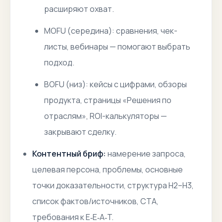
расширяют охват.
MOFU (середина):
сравнения, чек-
листы, вебинары — помогают выбрать
подход.
BOFU (низ):
кейсы с цифрами, обзоры
продукта, страницы «Решения по
отраслям», ROI-калькуляторы —
закрывают сделку.
Контентный бриф:
намерение запроса,
целевая персона, проблемы, основные
точки доказательности, структура H2–H3,
список фактов/источников, CTA,
требования к E‑E‑A‑T.