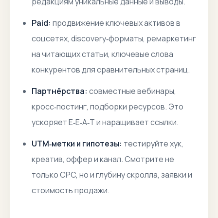
редакциям уникальные данные и выводы.
Paid:
продвижение ключевых активов в
соцсетях, discovery‑форматы, ремаркетинг
на читающих статьи, ключевые слова
конкурентов для сравнительных страниц.
Партнёрства:
совместные вебинары,
кросс‑постинг, подборки ресурсов. Это
ускоряет E‑E‑A‑T и наращивает ссылки.
UTM‑метки и гипотезы:
тестируйте хук,
креатив, оффер и канал. Смотрите не
только CPC, но и глубину скролла, заявки и
стоимость продажи.