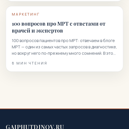
МАРКЕТИНГ
100 вопросов про МРТ с ответами от
врачей и экспертов
100 вопросов пациентов про МРТ: отвечаем в блоге
МРТ — один из самых частых запросов в диагностике,
но вокруг него по‑прежнему много сомнений. В этой
статье мы собрали 100 реальных вопросов
8
МИН ЧТЕНИЯ
пациентов и даем короткие, точные и полезные
ответы. Вы узнаете, как подготовиться к
магнитно‑резонансной томографии, когда она
показана или нежелательна, как проходит
процедура, что […]
GAIPHUTDINOV.RU