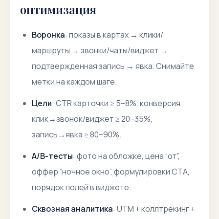
оптимизация
Воронка
: показы в картах → клики/
маршруты → звонки/чаты/виджет →
подтвержденная запись → явка. Снимайте
метки на каждом шаге.
Цели
: CTR карточки ≥ 5–8%, конверсия
клик→звонок/виджет ≥ 20–35%,
запись→явка ≥ 80–90%.
A/B-тесты
: фото на обложке, цена “от”,
оффер “ночное окно”, формулировки CTA,
порядок полей в виджете.
Сквозная аналитика
: UTM + коллтрекинг +