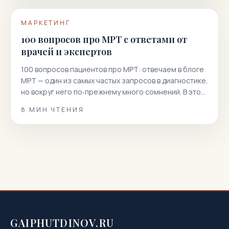
МАРКЕТИНГ
100 вопросов про МРТ с ответами от
врачей и экспертов
100 вопросов пациентов про МРТ: отвечаем в блоге
МРТ — один из самых частых запросов в диагностике,
но вокруг него по‑прежнему много сомнений. В этой
статье мы собрали 100 реальных вопросов
8
МИН ЧТЕНИЯ
пациентов и даем короткие, точные и полезные
ответы. Вы узнаете, как подготовиться к
магнитно‑резонансной томографии, когда она
показана или нежелательна, как проходит
процедура, что […]
GAIPHUTDINOV.RU