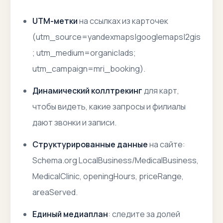
UTM-метки
на ссылках из карточек
(utm_source=yandexmaps|googlemaps|2gis
; utm_medium=organic|ads;
utm_campaign=mri_booking).
Динамический коллтрекинг
для карт,
чтобы видеть, какие запросы и филиалы
дают звонки и записи.
Структурированные данные
на сайте:
Schema.org LocalBusiness/MedicalBusiness,
MedicalClinic, openingHours, priceRange,
areaServed.
Единый медиаплан
: следите за долей