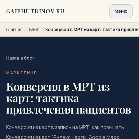
Перейти к содержимому
GAIPHUTDINOV.RU
Меню
Главная
/
Блог
/
Конверсия в МРТ из карт: тактика привл
Назад в блог
МАРКЕТИНГ
Конверсия в МРТ из
карт: тактика
привлечения пациентов
Конверсия из карт в запись на МРТ: как повышать
Конверсия из карт (Яндекс Карты, Google Maps,