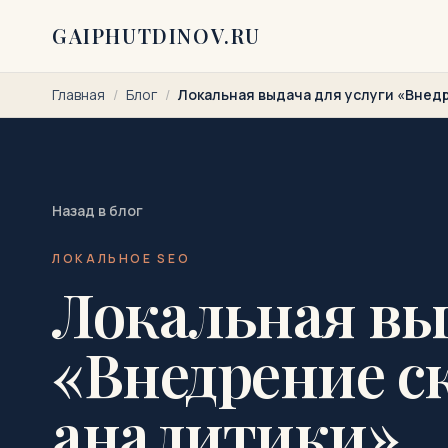
Перейти к содержимому
GAIPHUTDINOV.RU
Главная
/
Блог
/
Локальная выдача для услуги «Внед
Назад в блог
ЛОКАЛЬНОЕ SEO
Локальная вы
«Внедрение с
аналитики»