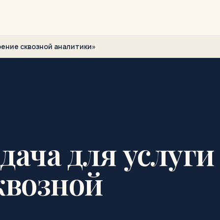
рение сквозной аналитики»
дача для услуги
квозной