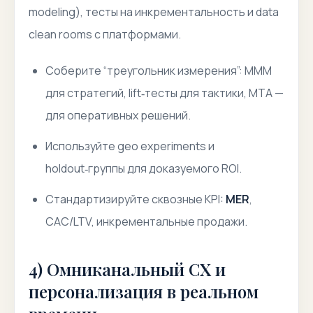
modeling), тесты на инкрементальность и
data
clean rooms
с платформами.
Соберите “треугольник измерения”: MMM
для стратегий, lift‑тесты для тактики, MTA —
для оперативных решений.
Используйте
geo experiments
и
holdout‑группы для доказуемого ROI.
Стандартизируйте сквозные KPI:
MER
,
CAC/LTV, инкрементальные продажи.
4) Омниканальный CX и
персонализация в реальном