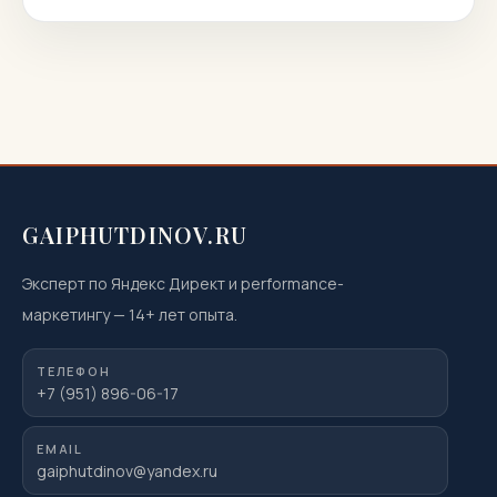
ответы. Вы узнаете, как подготовиться к
магнитно‑резонансной томографии, когда она
показана или нежелательна, как проходит
процедура, что […]
GAIPHUTDINOV.RU
Эксперт по Яндекс Директ и performance-
маркетингу
—
14
+ лет опыта.
ТЕЛЕФОН
+7 (951) 896-06-17
EMAIL
gaiphutdinov@yandex.ru