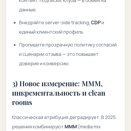
контент, подписки, клубы — в обмен на
данные.
Внедряйте
server-side tracking
,
CDP
и
единый клиентский профиль.
Пропишите прозрачную политику согласий
и сценарии отзыва — это повышает
доверие и конверсию.
3) Новое измерение: MMM,
инкрементальность и clean
rooms
Классическая атрибуция деградирует. В 2025
решения комбинируют
MMM
(media mix