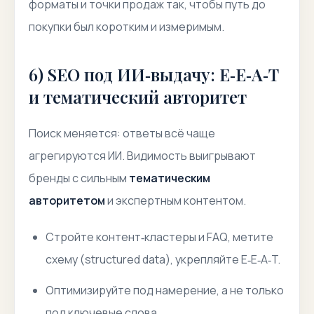
форматы и точки продаж так, чтобы путь до
покупки был коротким и измеримым.
6) SEO под ИИ‑выдачу: E‑E‑A‑T
и тематический авторитет
Поиск меняется: ответы всё чаще
агрегируются ИИ. Видимость выигрывают
бренды с сильным
тематическим
авторитетом
и экспертным контентом.
Стройте контент‑кластеры и FAQ, метите
схему (
structured data
), укрепляйте E‑E‑A‑T.
Оптимизируйте под намерение, а не только
под ключевые слова.