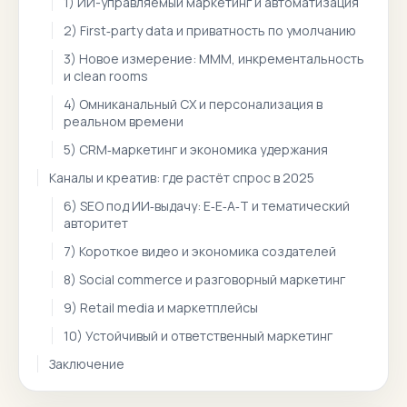
1) ИИ-управляемый маркетинг и автоматизация
2) First‑party data и приватность по умолчанию
3) Новое измерение: MMM, инкрементальность
и clean rooms
4) Омниканальный CX и персонализация в
реальном времени
5) CRM‑маркетинг и экономика удержания
Каналы и креатив: где растёт спрос в 2025
6) SEO под ИИ‑выдачу: E‑E‑A‑T и тематический
авторитет
7) Короткое видео и экономика создателей
8) Social commerce и разговорный маркетинг
9) Retail media и маркетплейсы
10) Устойчивый и ответственный маркетинг
Заключение