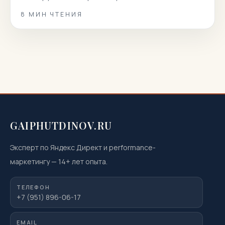
статье мы собрали 100 реальных вопросов
8
МИН ЧТЕНИЯ
пациентов и даем короткие, точные и полезные
ответы. Вы узнаете, как подготовиться к
магнитно‑резонансной томографии, когда она
показана или нежелательна, как проходит
процедура, что […]
GAIPHUTDINOV.RU
Эксперт по Яндекс Директ и performance-
маркетингу
—
14
+ лет опыта.
ТЕЛЕФОН
+7 (951) 896-06-17
EMAIL