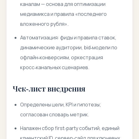
каналам — основа для оптимизации
медиамикса и правила «последнего
вложенного рубля».
Автоматизация: фиды и правила ставок,
динамические аудитории, bid‑модели по
офлайн‑конверсиям, оркестрация
кросс‑канальных сценариев.
Чек‑лист внедрения
Определены цели, KPI и гипотезы;
согласован словарь метрик.
Налажен сбор first‑party событий, единый
клиентский ID, сервер‑сайд для ключевых