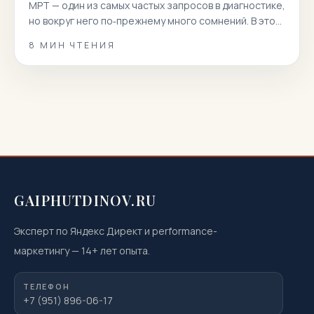
МРТ — один из самых частых запросов в диагностике,
но вокруг него по‑прежнему много сомнений. В этой
статье мы собрали 100 реальных вопросов
8
МИН ЧТЕНИЯ
пациентов и даем короткие, точные и полезные
ответы. Вы узнаете, как подготовиться к
магнитно‑резонансной томографии, когда она
показана или нежелательна, как проходит
процедура, что […]
GAIPHUTDINOV.RU
Эксперт по Яндекс Директ и performance-
маркетингу
—
14
+ лет опыта.
ТЕЛЕФОН
+7 (951) 896-06-17