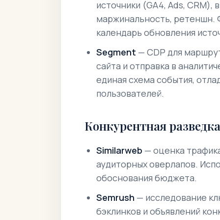
источники (GA4, Ads, CRM), 
маржинальность, ретеншн.
календарь обновления исто
Segment
— CDP для маршрут
сайта и отправка в аналити
единая схема события, отлад
пользователей.
Конкурентная разведка
Similarweb
— оценка трафика
аудиторных оверлапов.
Испо
обоснования бюджета.
Semrush
— исследование кл
бэклинков и объявлений кон