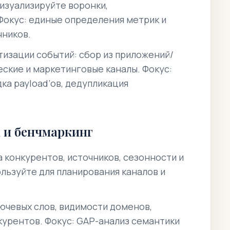
визуализируйте воронки,
Фокус: единые определения метрик и
чников.
изации событий: сбор из приложений/
ческие и маркетинговые каналы.
Фокус:
ка payload’ов, дедупликация
 и бенчмаркинг
 конкурентов, источников, сезонности и
льзуйте для планирования каналов и
ючевых слов, видимости доменов,
курентов.
Фокус: GAP-анализ семантики