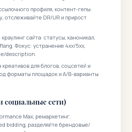
ссылочного профиля, контент-гепы.
’у, отслеживайте DR/UR и прирост
 краулинг сайта: статусы, каноникал,
flang.
Фокус: устранение 4xx/5xx,
le/description.
креативов для блогов, соцсетей и
под форматы площадок и A/B-варианты
и социальные сети)
formance Max, ремаркетинг.
ed bidding, разделяйте брендовые/