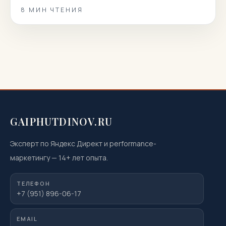
статье мы собрали 100 реальных вопросов
8
МИН ЧТЕНИЯ
пациентов и даем короткие, точные и полезные
ответы. Вы узнаете, как подготовиться к
магнитно‑резонансной томографии, когда она
показана или нежелательна, как проходит
процедура, что […]
GAIPHUTDINOV.RU
Эксперт по Яндекс Директ и performance-
маркетингу
—
14
+ лет опыта.
ТЕЛЕФОН
+7 (951) 896-06-17
EMAIL