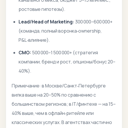
канального микса, бюджет 5–15 млн/мес.,
ростовые гипотезы).
Lead/Head of Marketing:
300 000–600 000+
(команда, полный воронка‑ownership,
P&L‑влияние).
CMO:
500 000–1 500 000+ (стратегия
компании, бренд и рост, опционы/бонус 20–
40%).
Примечание:
в Москве/Санкт‑Петербурге
вилка выше на 20–50% по сравнению с
большинством регионов; в IT/финтехе — на 15–
40% выше, чем в офлайн‑ритейле или
классических услугах. В агентствах частично