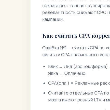
показывает: точная группировк
релевантность снижают CPC н
кампаний.
Как считать CPA корре
Ошибка №1 — считать CPA по «
визита и CPA оплаченного исс
Клик → Лид (звонок/форма)
Явка → Оплачено.
CPA(опл.) = Рекламные расх
Считайте отдельные CPA по
мозга имеют разный LTV и м