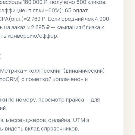
асходы 180 000 ₽; получено 600 кликов;
коэффициент явки=60%); 65 оплат.
PA(опл.)≈2 769 ₽. Если средний чек 4 900
 на заказ ≈ 2 695 ₽ — кампания близка к
ать конверсию/оффер.
я
 Метрика + коллтрекинг (динамический)
amoCRM) с пометкой «оплачено» и
ики по номеру, просмотр прайса — для
ий.
в, мессенджеров, онлайна; UTM в
бы видеть вклад справочников.