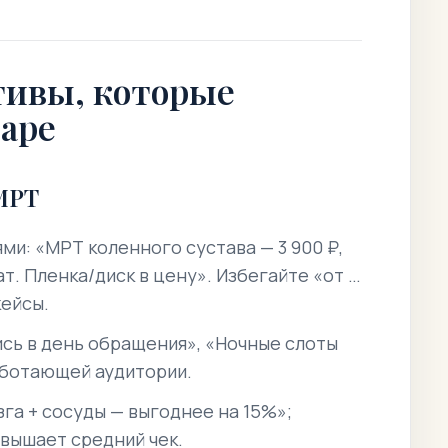
ивы, которые
маре
МРТ
ми: «МРТ коленного сустава — 3 900 ₽,
ат. Пленка/диск в цену». Избегайте «от …
кейсы.
ись в день обращения», «Ночные слоты
аботающей аудитории.
га + сосуды — выгоднее на 15%»;
овышает средний чек.