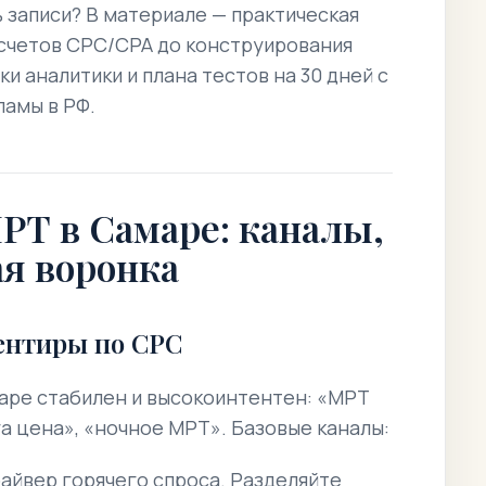
 записи? В материале — практическая
расчетов CPC/CPA до конструирования
и аналитики и плана тестов на 30 дней с
амы в РФ.
РТ в Самаре: каналы,
я воронка
ентиры по CPC
аре стабилен и высокоинтентен: «МРТ
а цена», «ночное МРТ». Базовые каналы:
айвер горячего спроса. Разделяйте