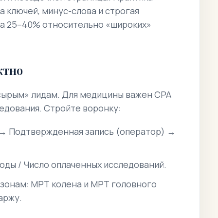
а ключей, минус-слова и строгая
а 25–40% относительно «широких»
ктно
сырым» лидам. Для медицины важен CPA
ледования. Стройте воронку:
 → Подтвержденная запись (оператор) →
оды / Число оплаченных исследований.
 зонам: МРТ колена и МРТ головного
аржу.