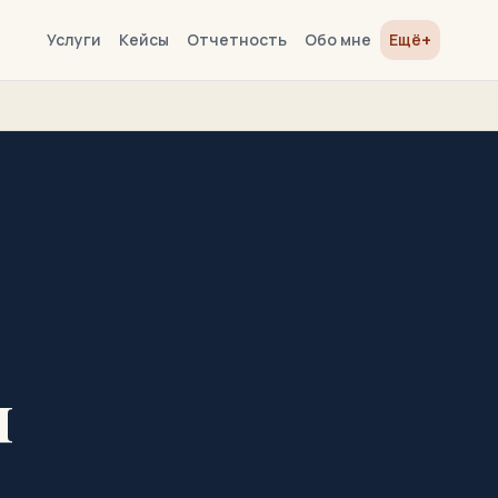
+
Услуги
Кейсы
Отчетность
Обо мне
Ещё
ы