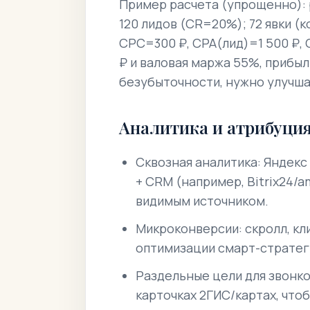
Пример расчета (упрощенно): р
120 лидов (CR=20%); 72 явки (
CPC=300 ₽, CPA(лид)=1 500 ₽, C
₽ и валовая маржа 55%, прибыль
безубыточности, нужно улучш
Аналитика и атрибуци
Сквозная аналитика: Яндекс
+ CRM (например, Bitrix24/
видимым источником.
Микроконверсии: скролл, кл
оптимизации смарт-стратег
Раздельные цели для звонко
карточках 2ГИС/картах, что