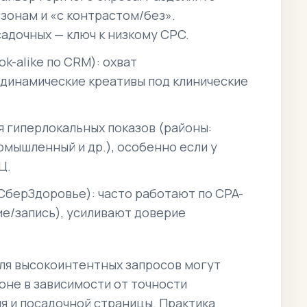
зонам и «с контрастом/без».
адочных — ключ к низкому CPC.
ok-alike по CRM): охват
 динамические креативы под клинические
ля гиперлокальных показов (районы:
омышленный и др.), особенно если у
Ц.
СберЗдоровье): часто работают по CPA-
е/запись), усиливают доверие
ля высокоинтентных запросов могут
оне в зависимости от точности
я и посадочной страницы. Практика