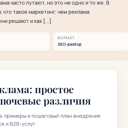
ма часто путают, но это не одно и то же. В
 что такое маркетинг, чем реклама
они решают и как […]
ФОРМАТ
SEO-разбор
клама: простое
ключевые различия
а, примеры и пошаговый план внедрения
e и B2B-услуг.