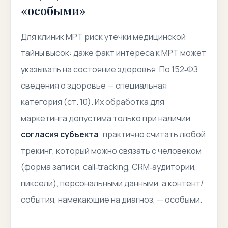
«особыми»
Для клиник МРТ риск утечки медицинской
тайны высок: даже факт интереса к МРТ может
указывать на состояние здоровья. По 152‑ФЗ
сведения о здоровье —
специальная
категория
(ст. 10). Их обработка для
маркетинга допустима только при наличии
согласия субъекта
; практично считать любой
трекинг, который можно связать с человеком
(форма записи, call‑tracking, CRM‑аудитории,
пиксели),
персональными данными
, а контент/
события, намекающие на диагноз, — особыми.