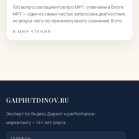
100 вопросов пациентов про МРТ: отвечаем в блоге
МРТ — один из самых частых запросов в диагностике,
но вокруг него по‑прежнему много сомнений. В этой
статье мы собрали 100 реальных вопросов
8
МИН ЧТЕНИЯ
пациентов и даем короткие, точные и полезные
ответы. Вы узнаете, как подготовиться к
магнитно‑резонансной томографии, когда она
показана или нежелательна, как проходит
процедура, что […]
GAIPHUTDINOV.RU
Эксперт по Яндекс Директ и performance-
маркетингу
—
14
+ лет опыта.
ТЕЛЕФОН