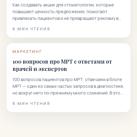
Как создавать акции для стоматологии, которые
повышают ценность предложения, помогают
привлекать пациентов и не превращают рекламу в
гонку скидок.
8
МИН ЧТЕНИЯ
МАРКЕТИНГ
100 вопросов про МРТ с ответами от
врачей и экспертов
100 вопросов пациентов про МРТ: отвечаем в блоге
МРТ — один из самых частых запросов в диагностике,
но вокруг него по‑прежнему много сомнений. В этой
статье мы собрали 100 реальных вопросов
8
МИН ЧТЕНИЯ
пациентов и даем короткие, точные и полезные
ответы. Вы узнаете, как подготовиться к
магнитно‑резонансной томографии, когда она
показана или нежелательна, как проходит
процедура, что […]