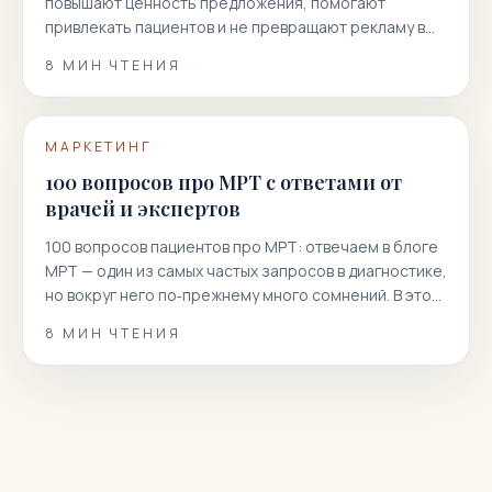
повышают ценность предложения, помогают
привлекать пациентов и не превращают рекламу в
гонку скидок.
8
МИН ЧТЕНИЯ
МАРКЕТИНГ
100 вопросов про МРТ с ответами от
врачей и экспертов
100 вопросов пациентов про МРТ: отвечаем в блоге
МРТ — один из самых частых запросов в диагностике,
но вокруг него по‑прежнему много сомнений. В этой
статье мы собрали 100 реальных вопросов
8
МИН ЧТЕНИЯ
пациентов и даем короткие, точные и полезные
ответы. Вы узнаете, как подготовиться к
магнитно‑резонансной томографии, когда она
показана или нежелательна, как проходит
процедура, что […]