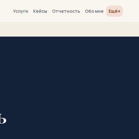
+
Услуги
Кейсы
Отчетность
Обо мне
Ещё
ь