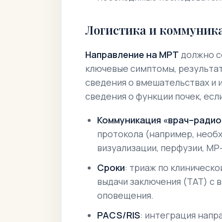
Логистика и коммуник
Направление на МРТ
должно с
ключевые симптомы, результа
сведения о вмешательствах и и
сведения о функции почек, ес
Коммуникация «врач–радио
протокола (например, нео
визуализации, перфузии, МР
Сроки
: триаж по клиническ
выдачи заключения (TAT) с в
оповещения.
PACS/RIS
: интеграция напр