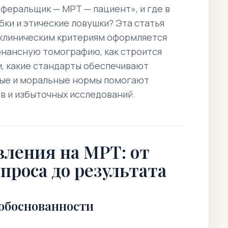
еферальщик — МРТ — пациент», и где в
ки и этические ловушки? Эта статья
 клиническим критериям оформляется
онансную томографию, как строится
, какие стандарты обеспечивают
овые и моральные нормы помогают
в и избыточных исследований.
ления на МРТ: от
проса до результата
обоснованности