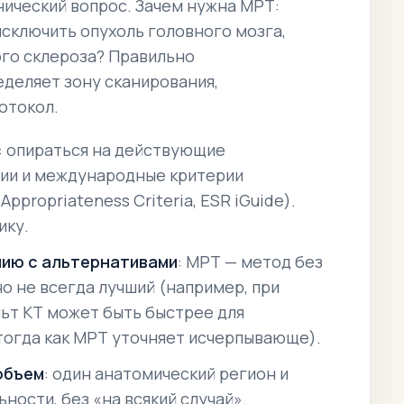
нический вопрос.
Зачем
нужна МРТ:
исключить опухоль головного мозга,
го склероза? Правильно
деляет зону сканирования,
отокол.
: опираться на действующие
ии и международные критерии
ppropriateness Criteria, ESR iGuide).
ику.
ию с альтернативами
: МРТ — метод без
о не всегда лучший (например, при
ьт КТ может быть быстрее для
тогда как МРТ уточняет исчерпывающе).
объем
: один анатомический регион и
ости, без «на всякий случай».