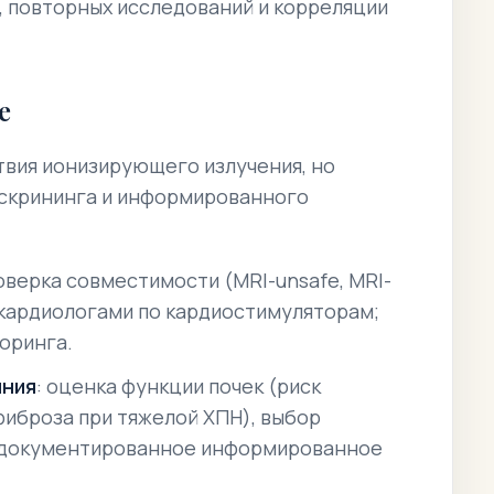
, повторных исследований и корреляции
е
твия ионизирующего излучения, но
 скрининга и информированного
роверка совместимости (MRI-unsafe, MRI-
с кардиологами по кардиостимуляторам;
оринга.
иния
: оценка функции почек (риск
иброза при тяжелой ХПН), выбор
, документированное
информированное