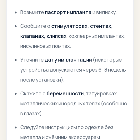
Возьмите
паспорт импланта
и выписку.
Сообщите о
стимуляторах, стентах,
клапанах, клипсах
, кохлеарных имплантах,
инсулиновых помпах.
Уточните
дату имплантации
(некоторые
устройства допускаются через 6–8 недель
после установки).
Скажите о
беременности
, татуировках,
металлических инородных телах (особенно
в глазах).
Следуйте инструкциям по одежде без
металла и съёмным аксессуарам.