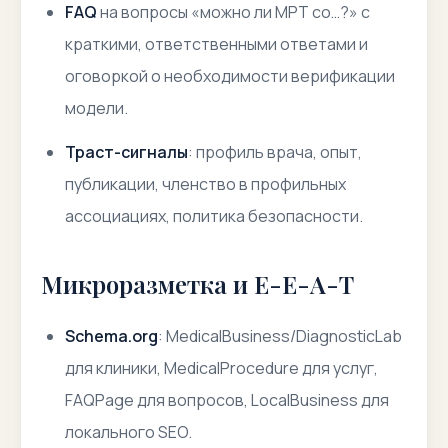
FAQ
на вопросы «можно ли МРТ со…?» с
краткими, ответственными ответами и
оговоркой о необходимости верификации
модели.
Траст-сигналы
: профиль врача, опыт,
публикации, членство в профильных
ассоциациях, политика безопасности.
Микроразметка и E-E-A-T
Schema.org
: MedicalBusiness/DiagnosticLab
для клиники, MedicalProcedure для услуг,
FAQPage для вопросов, LocalBusiness для
локального SEO.