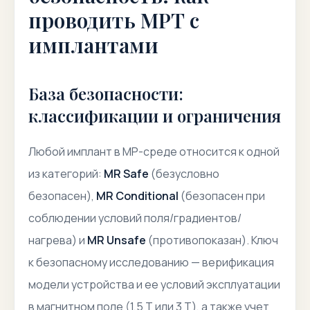
проводить МРТ с
имплантами
База безопасности:
классификации и ограничения
Любой имплант в МР-среде относится к одной
из категорий:
MR Safe
(безусловно
безопасен),
MR Conditional
(безопасен при
соблюдении условий поля/градиентов/
нагрева) и
MR Unsafe
(противопоказан). Ключ
к безопасному исследованию — верификация
модели устройства и ее условий эксплуатации
в магнитном поле (1,5 Т или 3 Т), а также учет