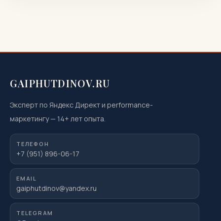
магнитно‑резонансной томографии, когда она
показана или нежелательна, как проходит
процедура, что […]
GAIPHUTDINOV.RU
Эксперт по Яндекс Директ и performance-
маркетингу
—
14
+ лет опыта.
ТЕЛЕФОН
+7 (951) 896-06-17
EMAIL
gaiphutdinov@yandex.ru
TELEGRAM