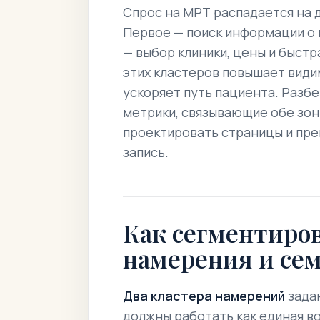
Спрос на МРТ распадается на д
Первое — поиск информации о 
— выбор клиники, цены и быст
этих кластеров повышает види
ускоряет путь пациента. Разбе
метрики, связывающие обе зон
проектировать страницы и пр
запись.
Как сегментиров
намерения и се
Два кластера намерений
задаю
должны работать как единая в