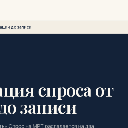
ации до записи
ация спроса от
до записи
ть» Спрос на МРТ распадается на два