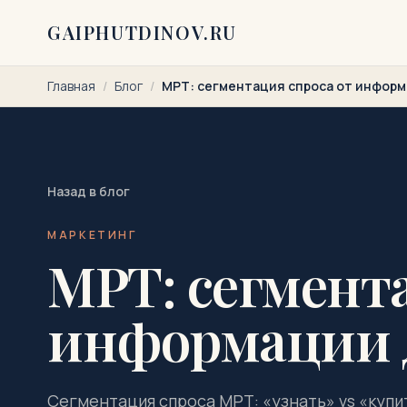
Перейти к содержимому
GAIPHUTDINOV.RU
Главная
/
Блог
/
МРТ: сегментация спроса от информ
Назад в блог
МАРКЕТИНГ
МРТ: сегмент
информации 
Сегментация спроса МРТ: «узнать» vs «купи