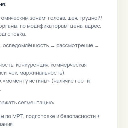
ия
:
томическим зонам:
голова, шея, грудной/
 органы
; по модификаторам:
цена, адрес,
подготовка
.
и:
осведомлённость → рассмотрение →
ность, конкуренция, коммерческая
си, чек, маржинальность),
к «моменту истины» (наличие гео- и
.
ражать сегментацию:
ы по МРТ, подготовке и безопасности +
вания.