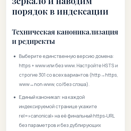
зеркало и наводим
порядок в индексации
Техническая каноникализация
и редиректы
Выберите единственную версию домена:
https + www или без www. Настройте HSTS и
строгие 301 со всех вариантов (http→https,
www↔non‑www, со/без слэша).
Единый каноникал: на каждой
индексируемой странице укажите
rel=»canonical» на её финальный https‑URL
без параметров и без дублирующих