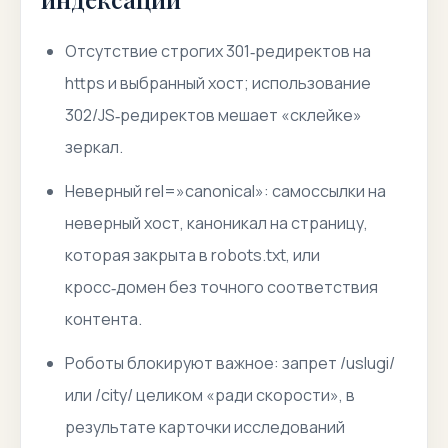
Отсутствие строгих 301‑редиректов на
https и выбранный хост; использование
302/JS‑редиректов мешает «склейке»
зеркал.
Неверный rel=»canonical»: самоссылки на
неверный хост, каноникал на страницу,
которая закрыта в robots.txt, или
кросс‑домен без точного соответствия
контента.
Роботы блокируют важное: запрет /uslugi/
или /city/ целиком «ради скорости», в
результате карточки исследований