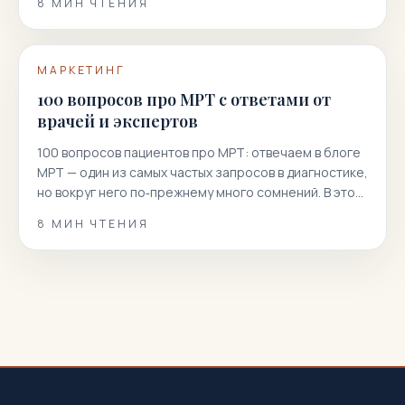
8
МИН ЧТЕНИЯ
МАРКЕТИНГ
100 вопросов про МРТ с ответами от
врачей и экспертов
100 вопросов пациентов про МРТ: отвечаем в блоге
МРТ — один из самых частых запросов в диагностике,
но вокруг него по‑прежнему много сомнений. В этой
статье мы собрали 100 реальных вопросов
8
МИН ЧТЕНИЯ
пациентов и даем короткие, точные и полезные
ответы. Вы узнаете, как подготовиться к
магнитно‑резонансной томографии, когда она
показана или нежелательна, как проходит
процедура, что […]