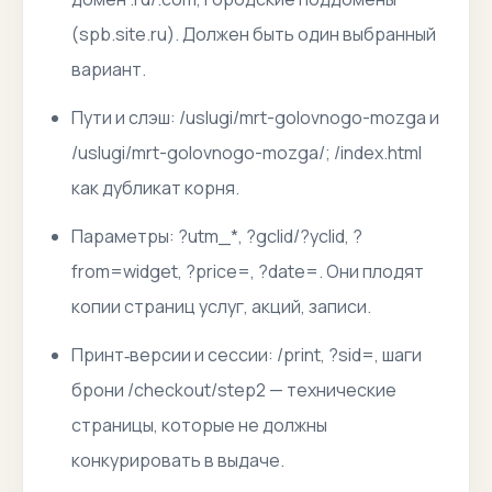
(spb.site.ru). Должен быть один выбранный
вариант.
Пути и слэш: /uslugi/mrt-golovnogo-mozga и
/uslugi/mrt-golovnogo-mozga/; /index.html
как дубликат корня.
Параметры: ?utm_*, ?gclid/?yclid, ?
from=widget, ?price=, ?date=. Они плодят
копии страниц услуг, акций, записи.
Принт‑версии и сессии: /print, ?sid=, шаги
брони /checkout/step2 — технические
страницы, которые не должны
конкурировать в выдаче.