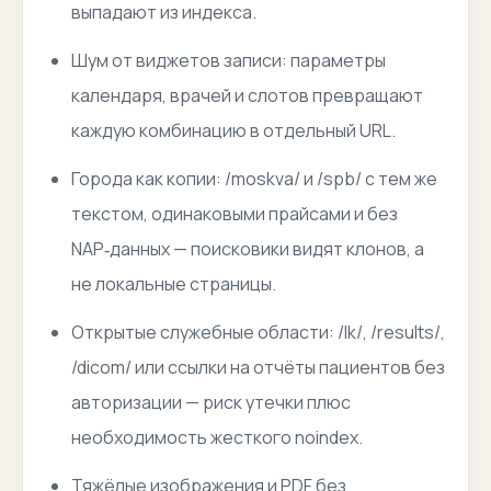
выпадают из индекса.
Шум от виджетов записи: параметры
календаря, врачей и слотов превращают
каждую комбинацию в отдельный URL.
Города как копии: /moskva/ и /spb/ с тем же
текстом, одинаковыми прайсами и без
NAP‑данных — поисковики видят клонов, а
не локальные страницы.
Открытые служебные области: /lk/, /results/,
/dicom/ или ссылки на отчёты пациентов без
авторизации — риск утечки плюс
необходимость жесткого noindex.
Тяжёлые изображения и PDF без