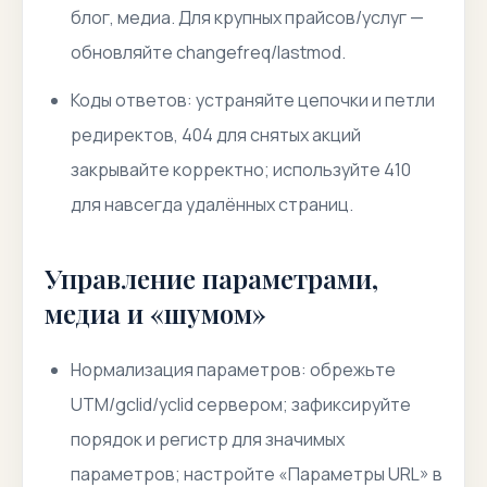
блог, медиа. Для крупных прайсов/услуг —
обновляйте changefreq/lastmod.
Коды ответов: устраняйте цепочки и петли
редиректов, 404 для снятых акций
закрывайте корректно; используйте 410
для навсегда удалённых страниц.
Управление параметрами,
медиа и «шумом»
Нормализация параметров: обрежьте
UTM/gclid/yclid сервером; зафиксируйте
порядок и регистр для значимых
параметров; настройте «Параметры URL» в