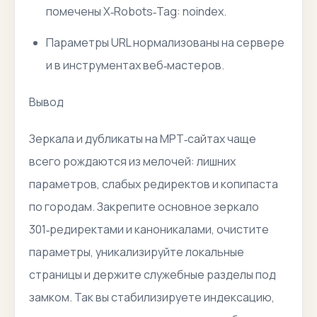
помечены X‑Robots‑Tag: noindex.
Параметры URL нормализованы на сервере
и в инструментах веб‑мастеров.
Вывод
Зеркала и дубликаты на МРТ‑сайтах чаще
всего рождаются из мелочей: лишних
параметров, слабых редиректов и копипаста
по городам. Закрепите основное зеркало
301‑редиректами и каноникалами, очистите
параметры, уникализируйте локальные
страницы и держите служебные разделы под
замком. Так вы стабилизируете индексацию,