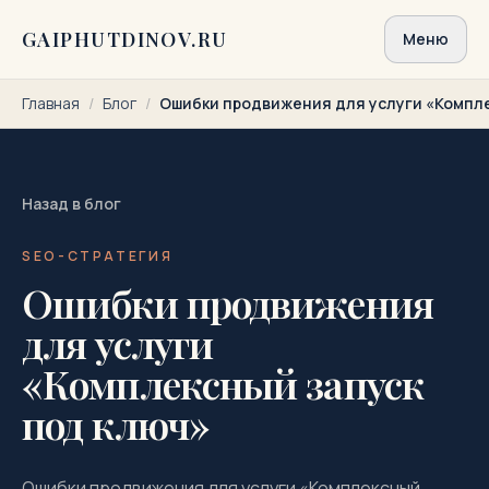
Перейти к содержимому
GAIPHUTDINOV.RU
Меню
Главная
/
Блог
/
Ошибки продвижения для услуги «Компле
Назад в блог
SEO-СТРАТЕГИЯ
Ошибки продвижения
для услуги
«Комплексный запуск
под ключ»
Ошибки продвижения для услуги «Комплексный