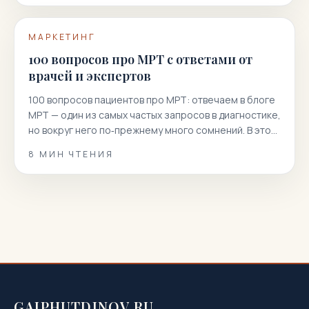
МАРКЕТИНГ
100 вопросов про МРТ с ответами от
врачей и экспертов
100 вопросов пациентов про МРТ: отвечаем в блоге
МРТ — один из самых частых запросов в диагностике,
но вокруг него по‑прежнему много сомнений. В этой
статье мы собрали 100 реальных вопросов
8
МИН ЧТЕНИЯ
пациентов и даем короткие, точные и полезные
ответы. Вы узнаете, как подготовиться к
магнитно‑резонансной томографии, когда она
показана или нежелательна, как проходит
процедура, что […]
GAIPHUTDINOV.RU