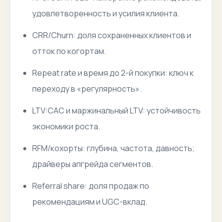
удовлетворенность и усилия клиента.
CRR/Churn: доля сохраненных клиентов и
отток по когортам.
Repeat rate и время до 2-й покупки: ключ к
переходу в «регулярность».
LTV:CAC и маржинальный LTV: устойчивость
экономики роста.
RFM/кохорты: глубина, частота, давность;
драйверы апгрейда сегментов.
Referral share: доля продаж по
рекомендациям и UGC-вклад.