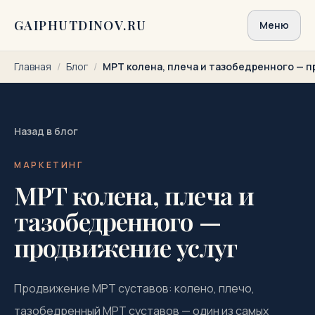
Перейти к содержимому
GAIPHUTDINOV.RU
Меню
Главная
/
Блог
/
МРТ колена, плеча и тазобедренного — 
Назад в блог
МАРКЕТИНГ
МРТ колена, плеча и
тазобедренного —
продвижение услуг
Продвижение МРТ суставов: колено, плечо,
тазобедренный МРТ суставов — один из самых