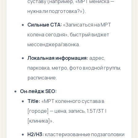
суставу (например, «МРТ мениска —
нужна ли подготовка?»).
Сильные CTA:
«Записаться на МРТ
колена сегодня», быстрый виджет
мессенджера/звонка.
Локальная информация:
адрес,
парковка, метро, фото входной группы,
расписание.
Он‑пейдж SEO:
Title:
«МРТ коленного сустава в
[городе] — цена, запись, 1.5Т/3Т |
[клиника]».
H2/H3:
кластеризованные подзаголовки