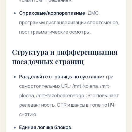
«симптом → решение».
Страховые/корпоративные:
ДМС,
программы диспансеризации спортсменов,
посттравматические осмотры.
Структура и дифференциация
посадочных страниц
Разделяйте страницы по суставам:
три
самостоятельных URL:
/mrt-kolena
,
/mrt-
plecha
,
/mrt-tazobedrennogo
. Это повышает
релевантность, CTR и шансы в топе по НЧ-
снятию.
Единая логика блоков: