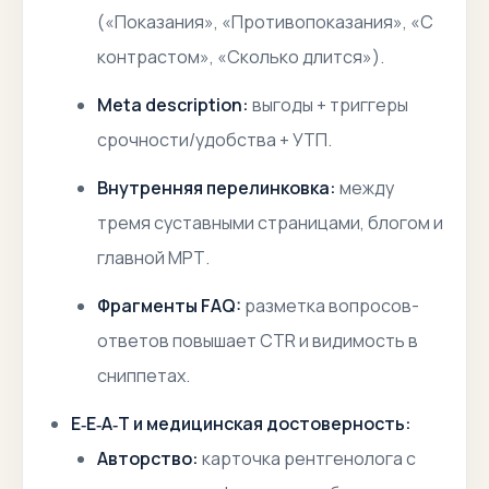
(«Показания», «Противопоказания», «С
контрастом», «Сколько длится»).
Meta description:
выгоды + триггеры
срочности/удобства + УТП.
Внутренняя перелинковка:
между
тремя суставными страницами, блогом и
главной МРТ.
Фрагменты FAQ:
разметка вопросов-
ответов повышает CTR и видимость в
сниппетах.
E‑E‑A‑T и медицинская достоверность:
Авторство:
карточка рентгенолога с