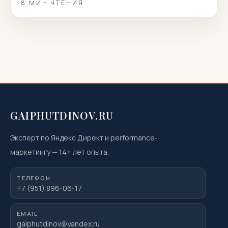
8
МИН ЧТЕНИЯ
пациентов и даем короткие, точные и полезные
ответы. Вы узнаете, как подготовиться к
магнитно‑резонансной томографии, когда она
показана или нежелательна, как проходит
процедура, что […]
GAIPHUTDINOV.RU
Эксперт по Яндекс Директ и performance-
маркетингу
—
14
+ лет опыта.
ТЕЛЕФОН
+7 (951) 896-06-17
EMAIL
gaiphutdinov@yandex.ru