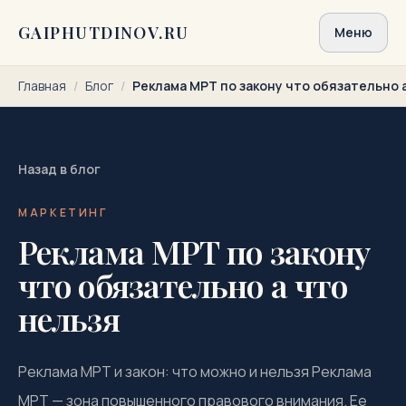
Перейти к содержимому
GAIPHUTDINOV.RU
Меню
Главная
/
Блог
/
Реклама МРТ по закону что обязательно 
Назад в блог
МАРКЕТИНГ
Реклама МРТ по закону
что обязательно а что
нельзя
Реклама МРТ и закон: что можно и нельзя Реклама
МРТ — зона повышенного правового внимания. Ее