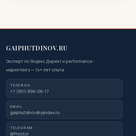
показана или нежелательна, как проходит
процедура, что […]
GAIPHUTDINOV.RU
Эксперт по Яндекс Директ и performance-
маркетингу
—
14
+ лет опыта.
ТЕЛЕФОН
+7 (951) 896-06-17
EMAIL
gaiphutdinov@yandex.ru
TELEGRAM
@Prestor