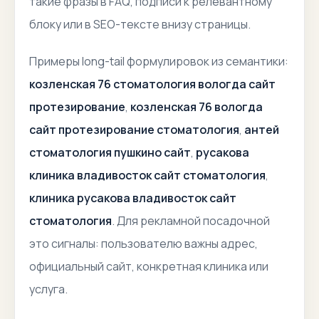
такие фразы в FAQ, подписи к релевантному
блоку или в SEO-тексте внизу страницы.
Примеры long-tail формулировок из семантики:
козленская 76 стоматология вологда сайт
протезирование
,
козленская 76 вологда
сайт протезирование стоматология
,
антей
стоматология пушкино сайт
,
русакова
клиника владивосток сайт стоматология
,
клиника русакова владивосток сайт
стоматология
. Для рекламной посадочной
это сигналы: пользователю важны адрес,
официальный сайт, конкретная клиника или
услуга.