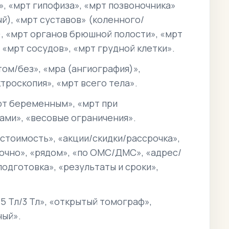
», «мрт гипофиза», «мрт позвоночника»
й), «мрт суставов» (коленного/
, «мрт органов брюшной полости», «мрт
 «мрт сосудов», «мрт грудной клетки».
том/без», «мра (ангиография)»,
троскопия», «мрт всего тела».
рт беременным», «мрт при
ами», «весовые ограничения».
стоимость», «акции/скидки/рассрочка»,
срочно», «рядом», «по ОМС/ДМС», «адрес/
подготовка», «результаты и сроки»,
5 Тл/3 Тл», «открытый томограф»,
ный».