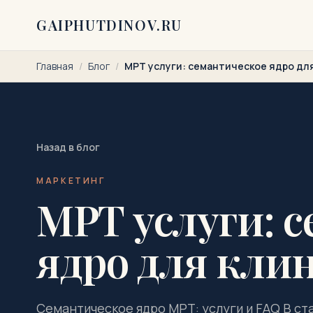
Перейти к содержимому
GAIPHUTDINOV.RU
Главная
/
Блог
/
МРТ услуги: семантическое ядро дл
Назад в блог
МАРКЕТИНГ
МРТ услуги: 
ядро для кли
Семантическое ядро МРТ: услуги и FAQ В ст