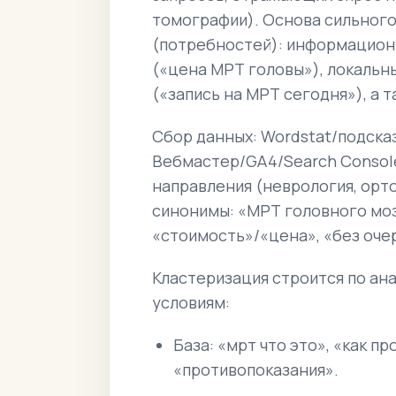
томографии). Основа сильного
(потребностей): информацион
(«цена МРТ головы»), локальн
(«запись на МРТ сегодня»), а 
Сбор данных: Wordstat/подсказ
Вебмастер/GA4/Search Console,
направления (неврология, орт
синонимы: «МРТ головного мо
«стоимость»/«цена», «без оче
Кластеризация строится по ана
условиям:
База: «мрт что это», «как п
«противопоказания».