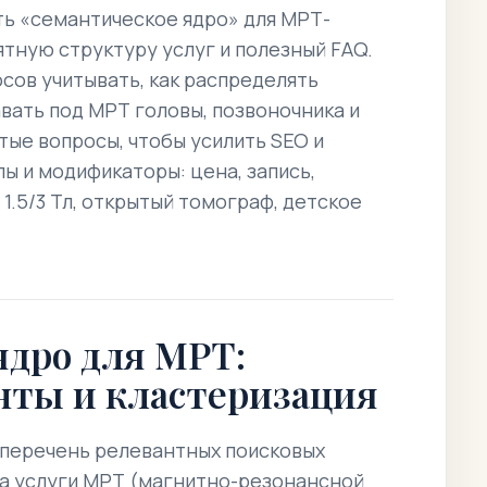
ть «семантическое ядро» для МРТ-
ятную структуру услуг и полезный FAQ.
сов учитывать, как распределять
вать под МРТ головы, позвоночника и
стые вопросы, чтобы усилить SEO и
ы и модификаторы: цена, запись,
 1.5/3 Тл, открытый томограф, детское
ядро для МРТ:
нты и кластеризация
 перечень релевантных поисковых
а услуги МРТ (магнитно-резонансной