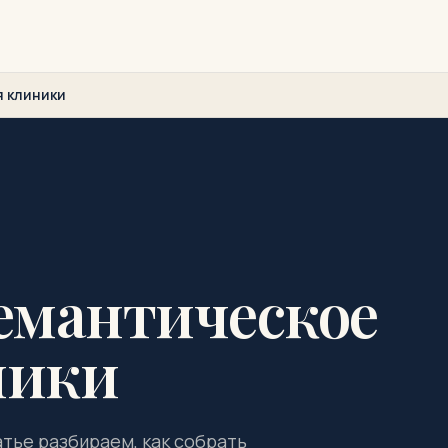
я клиники
семантическое
ники
атье разбираем, как собрать