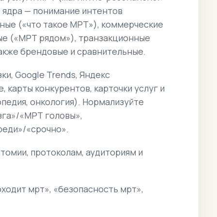
 ядра — понимание интентов
ные («что такое МРТ»), коммерческие
ые («МРТ рядом»), транзакционные
также брендовые и сравнительные.
ки, Google Trends, Яндекс
 карты конкурентов, карточки услуг и
опедия, онкология). Нормализуйте
зга»/«МРТ головы»,
реди»/«срочно».
томии, протоколам, аудиториям и
роходит мрт», «безопасность мрт»,