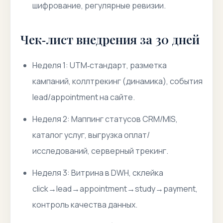
шифрование, регулярные ревизии.
Чек‑лист внедрения за 30 дней
Неделя 1: UTM‑стандарт, разметка
кампаний, коллтрекинг (динамика), события
lead/appointment на сайте.
Неделя 2: Маппинг статусов CRM/MIS,
каталог услуг, выгрузка оплат/
исследований, серверный трекинг.
Неделя 3: Витрина в DWH, склейка
click→lead→appointment→study→payment,
контроль качества данных.