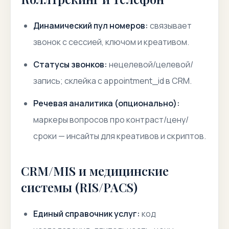
Динамический пул номеров:
связывает
звонок с сессией, ключом и креативом.
Статусы звонков:
нецелевой/целевой/
запись; склейка с appointment_id в CRM.
Речевая аналитика (опционально):
маркеры вопросов про контраст/цену/
сроки — инсайты для креативов и скриптов.
CRM/MIS и медицинские
системы (RIS/PACS)
Единый справочник услуг:
код