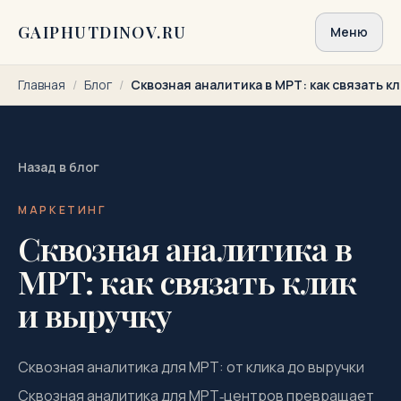
Перейти к содержимому
GAIPHUTDINOV.RU
Меню
Главная
/
Блог
/
Сквозная аналитика в МРТ: как связать кл
Назад в блог
МАРКЕТИНГ
Сквозная аналитика в
МРТ: как связать клик
и выручку
Сквозная аналитика для МРТ: от клика до выручки
Сквозная аналитика для МРТ‑центров превращает