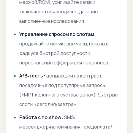
маржой/ROMI, усиливайте связки
«ключ‑креатив‑лендинг», дающие
выполненные исследования.
Управление спросом по слотам:
продвигайте непиковые часы, показы в
радиусе быстрой доступности,
персональные офферы для переносов.
A/B‑тесты:
цены/акции на контраст,
посадочные под популярные запросы
(«МРТ коленного сустава цена»), быстрые
слоты «сегодня/завтра».
Работа с no‑show:
SMS/
мессенджер‑напоминания, предоплата/