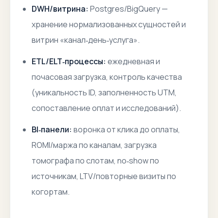
DWH/витрина:
Postgres/BigQuery —
хранение нормализованных сущностей и
витрин «канал‑день‑услуга».
ETL/ELT‑процессы:
ежедневная и
почасовая загрузка, контроль качества
(уникальность ID, заполненность UTM,
сопоставление оплат и исследований).
BI‑панели:
воронка от клика до оплаты,
ROMI/маржа по каналам, загрузка
томографа по слотам, no‑show по
источникам, LTV/повторные визиты по
когортам.