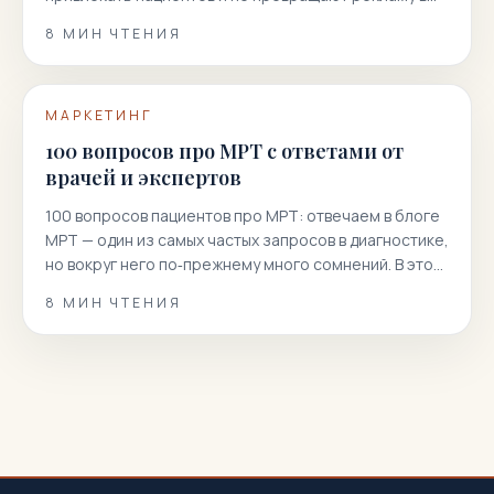
гонку скидок.
8
МИН ЧТЕНИЯ
МАРКЕТИНГ
100 вопросов про МРТ с ответами от
врачей и экспертов
100 вопросов пациентов про МРТ: отвечаем в блоге
МРТ — один из самых частых запросов в диагностике,
но вокруг него по‑прежнему много сомнений. В этой
статье мы собрали 100 реальных вопросов
8
МИН ЧТЕНИЯ
пациентов и даем короткие, точные и полезные
ответы. Вы узнаете, как подготовиться к
магнитно‑резонансной томографии, когда она
показана или нежелательна, как проходит
процедура, что […]