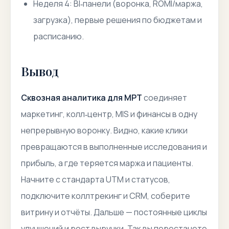
Неделя 4: BI‑панели (воронка, ROMI/маржа,
загрузка), первые решения по бюджетам и
расписанию.
Вывод
Сквозная аналитика для МРТ
соединяет
маркетинг, колл‑центр, MIS и финансы в одну
непрерывную воронку. Видно, какие клики
превращаются в выполненные исследования и
прибыль, а где теряется маржа и пациенты.
Начните с стандарта UTM и статусов,
подключите коллтрекинг и CRM, соберите
витрину и отчёты. Дальше — постоянные циклы
улучшений и рост выручки. Так вы перестанете