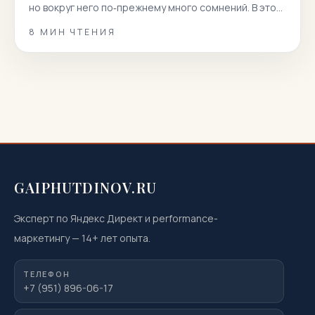
но вокруг него по‑прежнему много сомнений. В этой
статье мы собрали 100 реальных вопросов
8
МИН ЧТЕНИЯ
пациентов и даем короткие, точные и полезные
ответы. Вы узнаете, как подготовиться к
магнитно‑резонансной томографии, когда она
показана или нежелательна, как проходит
процедура, что […]
GAIPHUTDINOV.RU
Эксперт по Яндекс Директ и performance-
маркетингу
—
14
+ лет опыта.
ТЕЛЕФОН
+7 (951) 896-06-17