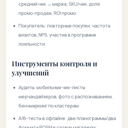
средний чек → маржа; SKU/чек, доля
промо-продаж, ROI промо.
Покупатель: повторные покупки, частота
визитов, NPS, участие в программе
лояльности.
Инструменты контроля и
улучшений
Аудиты: мобильные чек-листы
мерчандайзеров, фото с распознаванием,
бенчмаркинг по кластерам.
A/B-тесты в офлайне: две планограммы/два
формата POSM в схожих магазинах;