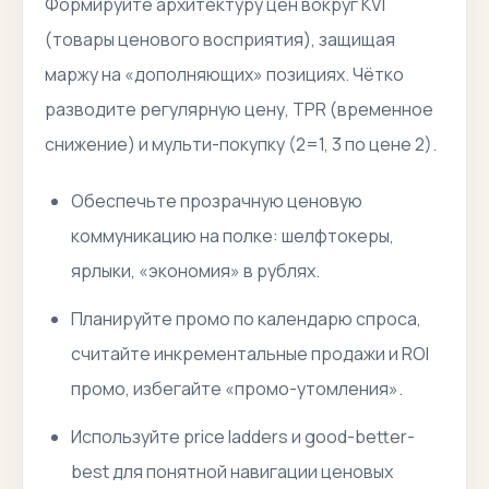
Формируйте архитектуру цен вокруг KVI
(товары ценового восприятия), защищая
маржу на «дополняющих» позициях. Чётко
разводите регулярную цену, TPR (временное
снижение) и мульти-покупку (2=1, 3 по цене 2).
Обеспечьте прозрачную ценовую
коммуникацию на полке: шелфтокеры,
ярлыки, «экономия» в рублях.
Планируйте промо по календарю спроса,
считайте инкрементальные продажи и ROI
промо, избегайте «промо-утомления».
Используйте price ladders и good-better-
best для понятной навигации ценовых