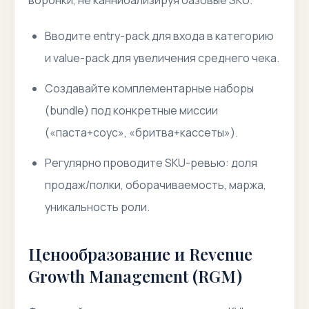
воронки, не каннибализируя базовые SKU.
Вводите entry-pack для входа в категорию
и value-pack для увеличения среднего чека.
Создавайте комплементарные наборы
(bundle) под конкретные миссии
(«паста+соус», «бритва+кассеты»).
Регулярно проводите SKU-ревью: доля
продаж/полки, оборачиваемость, маржа,
уникальность роли.
Ценообразование и Revenue
Growth Management (RGM)