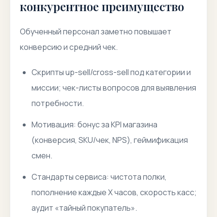
конкурентное преимущество
Обученный персонал заметно повышает
конверсию и средний чек.
Скрипты up-sell/cross-sell под категории и
миссии; чек-листы вопросов для выявления
потребности.
Мотивация: бонус за KPI магазина
(конверсия, SKU/чек, NPS), геймификация
смен.
Стандарты сервиса: чистота полки,
пополнение каждые X часов, скорость касс;
аудит «тайный покупатель».