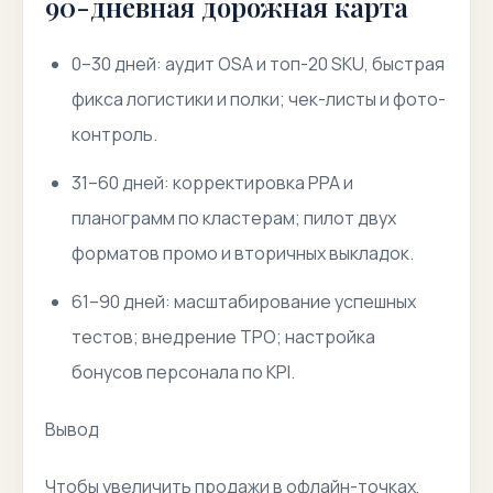
90-дневная дорожная карта
0–30 дней: аудит OSA и топ-20 SKU, быстрая
фикса логистики и полки; чек-листы и фото-
контроль.
31–60 дней: корректировка PPA и
планограмм по кластерам; пилот двух
форматов промо и вторичных выкладок.
61–90 дней: масштабирование успешных
тестов; внедрение TPO; настройка
бонусов персонала по KPI.
Вывод
Чтобы увеличить продажи в офлайн-точках,