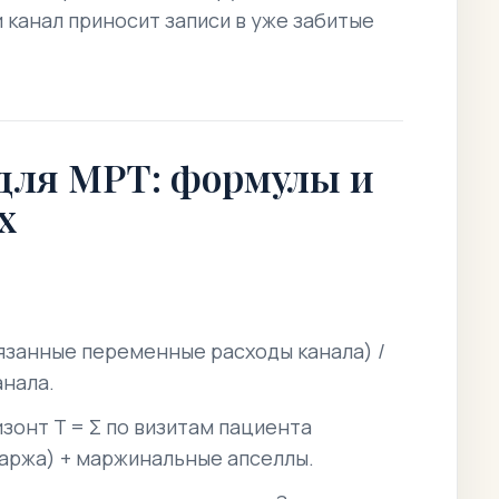
 канал приносит записи в уже забитые
 для МРТ: формулы и
х
язанные переменные расходы канала) /
анала.
изонт T = Σ по визитам пациента
маржа) + маржинальные апселлы.