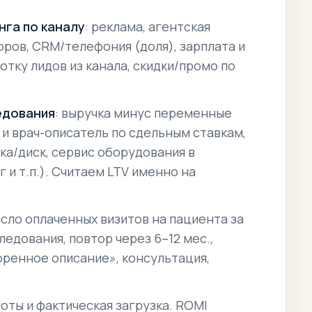
нга по каналу
: реклама, агентская
оров, CRM/телефония (доля), зарплата и
отку лидов из канала, скидки/промо по
едования
: выручка минус переменные
и врач-описатель по сдельным ставкам,
ка/диск, сервис оборудования в
 и т.п.). Считаем LTV именно на
исло оплаченных визитов на пациента за
ледования, повтор через 6–12 мес.,
оренное описание», консультация,
оты и фактическая загрузка. ROMI