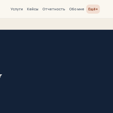
+
Услуги
Кейсы
Отчетность
Обо мне
Ещё
V