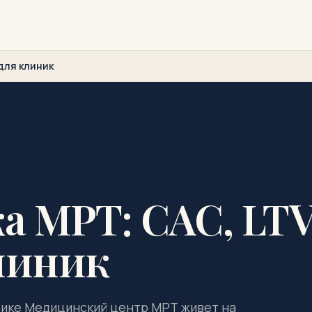
 для клиник
а МРТ: CAC, LT
линик
ктике Медицинский центр МРТ живет на