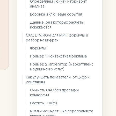
Определяем «юнит» и горизонт
анализа
Воронка и ключевые события
Данные, без которых расчеты
искажаются
CAC, LTV, ROMI для МРТ: формулы и
разбор на цифрах
Формулы
Пример 1: контекстная реклама
Пример 2: агрегатор (маркетплейс
медицинских услуг)
Как улучшать показатели: от цифр к
действиям
Снижать CAC без просадки
конверсии
Растить LTV(m)
ROMI и мощность: не переполняйте
пиковые слоты