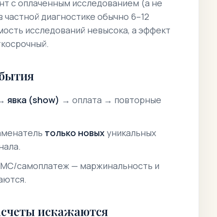
нт с оплаченным исследованием
(а не
 в частной диагностике обычно 6–12
мость исследований невысока, а эффект
ткосрочный.
обытия
 →
явка (show)
→ оплата →
повторные
наменатель
только новых
уникальных
нала.
МС/самоплатеж — маржинальность и
аются.
асчеты искажаются