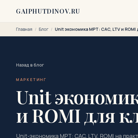
Перейти к содержимому
GAIPHUTDINOV.RU
Главная
/
Блог
/
Unit экономика МРТ: CAC, LTV и ROMI
Назад в блог
МАРКЕТИНГ
Unit экономик
и ROMI для к
Unit-экономика МРТ: CAC, LTV, ROMI на пра