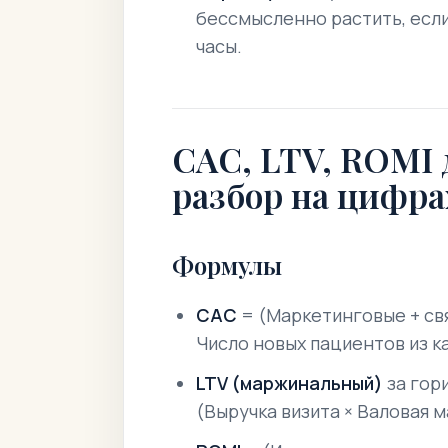
бессмысленно растить, если
часы.
CAC, LTV, ROMI
разбор на цифра
Формулы
CAC
= (Маркетинговые + св
Число новых пациентов из к
LTV (маржинальный)
за гор
(Выручка визита × Валовая 