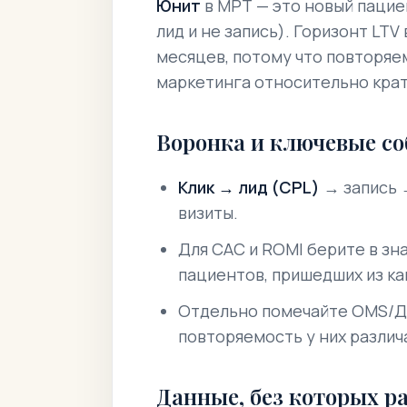
Юнит
в МРТ — это
новый пацие
лид и не запись). Горизонт LTV
месяцев, потому что повторяе
маркетинга относительно кра
Воронка и ключевые с
Клик → лид (CPL)
→ запись
визиты
.
Для CAC и ROMI берите в з
пациентов, пришедших из ка
Отдельно помечайте OMS/Д
повторяемость у них различ
Данные, без которых р