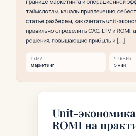
границе маркетинга и операционной эфф
таймслотам, каналы привлечения, себес
статье разберем, как считать unit-экон
правильно определить CAC, LTV и ROMI, 
решения, повышающие прибыль и […]
ТЕМА
ЧТЕНИЕ
Маркетинг
5
мин
Unit-экономика
ROMI на практ