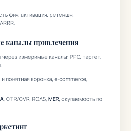
ть фич, активация, ретеншн,
AARRR.
ые каналы привлечения
 через измеримые каналы: PPC, таргет,
.
 и понятная воронка, e‑commerce,
PA
, CTR/CVR, ROAS,
MER
, окупаемость по
аркетинг