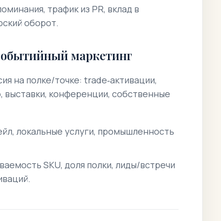
оминания, трафик из PR, вклад в
рский оборот.
событийный маркетинг
ия на полке/точке: trade‑активации,
, выставки, конференции, собственные
йл, локальные услуги, промышленность
аемость SKU, доля полки, лиды/встречи
иваций.