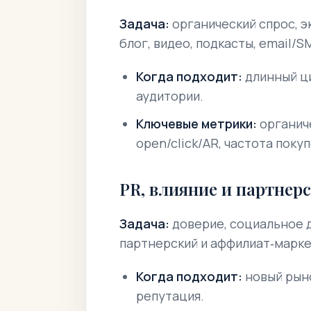
Задача:
органический спрос, э
блог, видео, подкасты, email/S
Когда подходит:
длинный ци
аудитории.
Ключевые метрики:
органиче
open/click/AR, частота покуп
PR, влияние и партнер
Задача:
доверие, социальное 
партнерский и аффилиат‑марке
Когда подходит:
новый рыно
репутация.