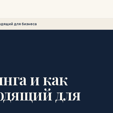
ходящий для бизнеса
нга и как
одящий для