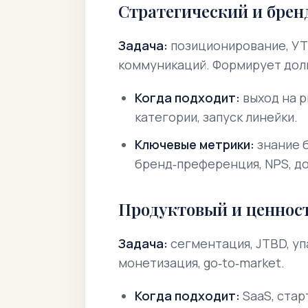
Стратегический и брен
Задача:
позиционирование, УТ
коммуникаций. Формирует долг
Когда подходит:
выход на р
категории, запуск линейки.
Ключевые метрики:
знание б
бренд‑преференция, NPS, до
Продуктовый и ценнос
Задача:
сегментация, JTBD, у
монетизация, go‑to‑market.
Когда подходит:
SaaS, стар