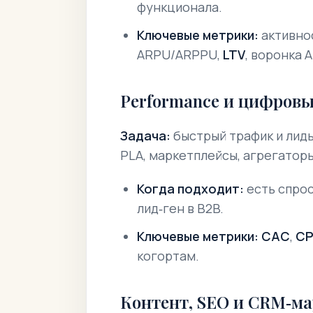
функционала.
Ключевые метрики:
активнос
ARPU/ARPPU,
LTV
, воронка 
Performance и цифров
Задача:
быстрый трафик и лиды
PLA, маркетплейсы, агрегаторы
Когда подходит:
есть спрос
лид‑ген в B2B.
Ключевые метрики:
CAC
,
C
когортам.
Контент, SEO и CRM‑м