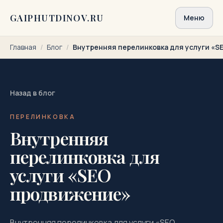
Перейти к содержимому
GAIPHUTDINOV.RU
Меню
Главная
/
Блог
/
Внутренняя перелинковка для услуги «
Назад в блог
ПЕРЕЛИНКОВКА
Внутренняя
перелинковка для
услуги «SEO
продвижение»
Внутренняя перелинковка для услуги «SEO