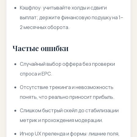
Кэшфлоу: учитывайте холды и сдвиги
выплат; держите финансовую подушку на 1–
2 месячных оборота.
Частые ошибки
Случайный выбор оффера без проверки
спроса и EPC.
Отсутствие трекинга и невозможность
понять, что реально приносит прибыль.
Слишком быстрый скейл до стабилизации
метрик и прохождения модерации.
Игнор UX преленда и формы: лишние поля,