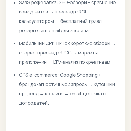
SaaS рефералка: SEO-обзоры + сравнение
конкурентов → преленд с ROI-
калькулятором → бесплатный триал →
ретаргетинг email для апсейла.
Мобильный CPI: TikTok короткие обзоры →
сторис-преленд с UGC → маркеты
приложений → LTV-анализ по креативам.
CPS e-commerce: Google Shopping +
брендо-агностичные запросы → купонный
преленд → корзина → email-цепочка с
допродажей.