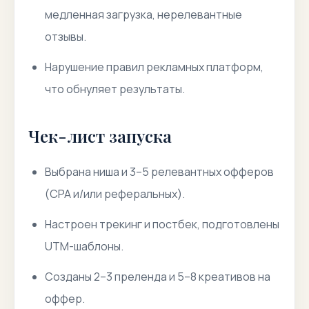
медленная загрузка, нерелевантные
отзывы.
Нарушение правил рекламных платформ,
что обнуляет результаты.
Чек-лист запуска
Выбрана ниша и 3–5 релевантных офферов
(CPA и/или реферальных).
Настроен трекинг и постбек, подготовлены
UTM-шаблоны.
Созданы 2–3 преленда и 5–8 креативов на
оффер.