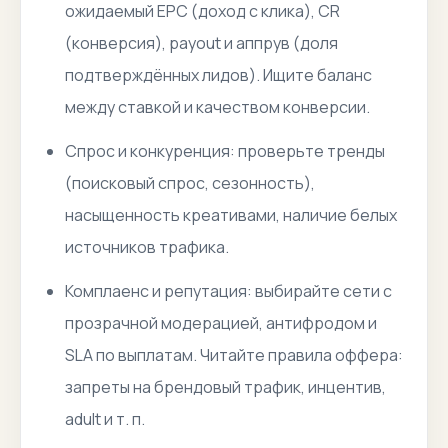
ожидаемый EPC (доход с клика), CR
(конверсия), payout и аппрув (доля
подтверждённых лидов). Ищите баланс
между ставкой и качеством конверсии.
Спрос и конкуренция: проверьте тренды
(поисковый спрос, сезонность),
насыщенность креативами, наличие белых
источников трафика.
Комплаенс и репутация: выбирайте сети с
прозрачной модерацией, антифродом и
SLA по выплатам. Читайте правила оффера:
запреты на брендовый трафик, инцентив,
adult и т. п.