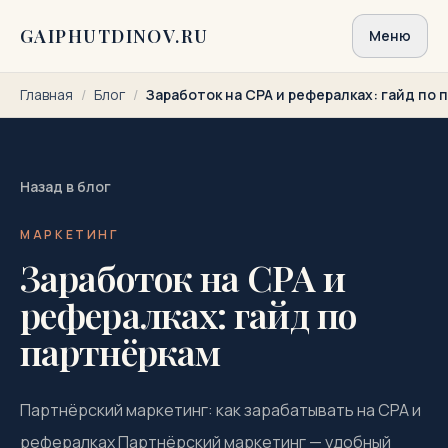
Перейти к содержимому
GAIPHUTDINOV.RU
Меню
Главная
/
Блог
/
Заработок на CPA и рефералках: гайд по 
Назад в блог
МАРКЕТИНГ
Заработок на CPA и
рефералках: гайд по
партнёркам
Партнёрский маркетинг: как зарабатывать на CPA и
рефералках Партнёрский маркетинг — удобный