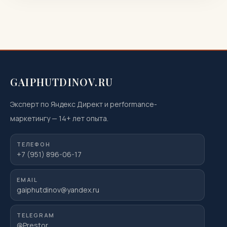
показана или нежелательна, как проходит
процедура, что […]
GAIPHUTDINOV.RU
Эксперт по Яндекс Директ и performance-
маркетингу
—
14
+ лет опыта.
ТЕЛЕФОН
+7 (951) 896-06-17
EMAIL
gaiphutdinov@yandex.ru
TELEGRAM
@Prestor