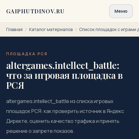
Перейти к содержимому
GAIPHUTDINOV.RU
Меню
Главная
/
Каталог материалов
/
Список площадок с играми 
ПЛОЩАДКА РСЯ
altergames.intellect_battle:
что за игровая площадка в
РСЯ
altergames.intellect_battle из списка игровых
площадок РСЯ: как проверить источник в Яндекс
Директе, оценить качество трафика и принять
решение о запрете показов.