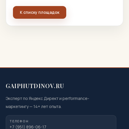
К списку площадок
GAIPHUTDINOV.RU
Эксперт по Яндекс Директ и performance-
маркетингу
—
14
+ лет опыта.
ТЕЛЕФОН
+7 (951) 896-06-17