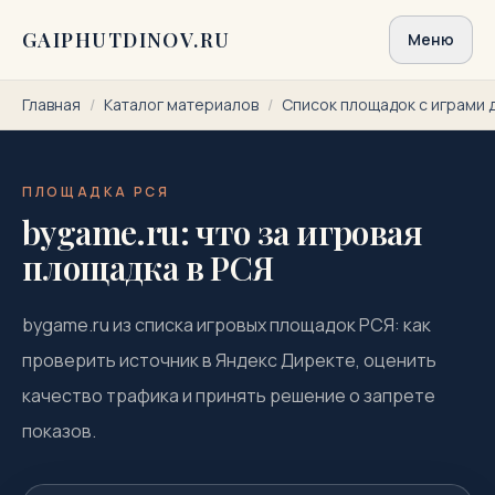
Перейти к содержимому
GAIPHUTDINOV.RU
Меню
Главная
/
Каталог материалов
/
Список площадок с играми 
ПЛОЩАДКА РСЯ
bygame.ru: что за игровая
площадка в РСЯ
bygame.ru из списка игровых площадок РСЯ: как
проверить источник в Яндекс Директе, оценить
качество трафика и принять решение о запрете
показов.