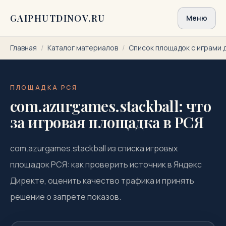
Перейти к содержимому
GAIPHUTDINOV.RU
Меню
Главная
/
Каталог материалов
/
Список площадок с играми 
ПЛОЩАДКА РСЯ
com.azurgames.stackball: что
за игровая площадка в РСЯ
com.azurgames.stackball из списка игровых
площадок РСЯ: как проверить источник в Яндекс
Директе, оценить качество трафика и принять
решение о запрете показов.