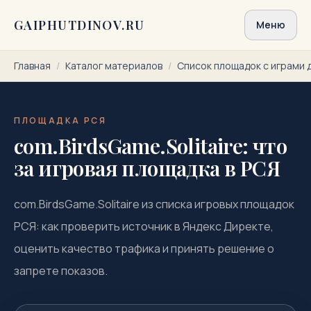
Перейти к содержимому
GAIPHUTDINOV.RU
Меню
Главная
/
Каталог материалов
/
Список площадок с играми 
ПЛОЩАДКА РСЯ
com.BirdsGame.Solitaire: что
за игровая площадка в РСЯ
com.BirdsGame.Solitaire из списка игровых площадок
РСЯ: как проверить источник в Яндекс Директе,
оценить качество трафика и принять решение о
запрете показов.