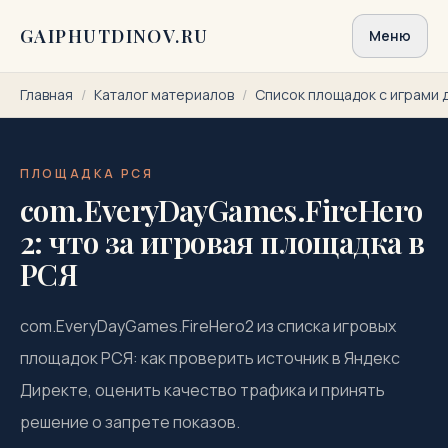
Перейти к содержимому
GAIPHUTDINOV.RU
Меню
Главная
/
Каталог материалов
/
Список площадок с играми 
ПЛОЩАДКА РСЯ
com.EveryDayGames.FireHero
2: что за игровая площадка в
РСЯ
com.EveryDayGames.FireHero2 из списка игровых
площадок РСЯ: как проверить источник в Яндекс
Директе, оценить качество трафика и принять
решение о запрете показов.