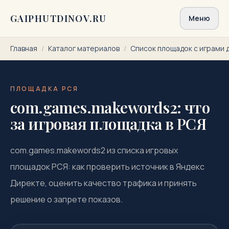
Перейти к содержимому
GAIPHUTDINOV.RU
Меню
Главная
/
Каталог материалов
/
Список площадок с играми 
ПЛОЩАДКА РСЯ
com.games.makewords2: что
за игровая площадка в РСЯ
com.games.makewords2 из списка игровых
площадок РСЯ: как проверить источник в Яндекс
Директе, оценить качество трафика и принять
решение о запрете показов.