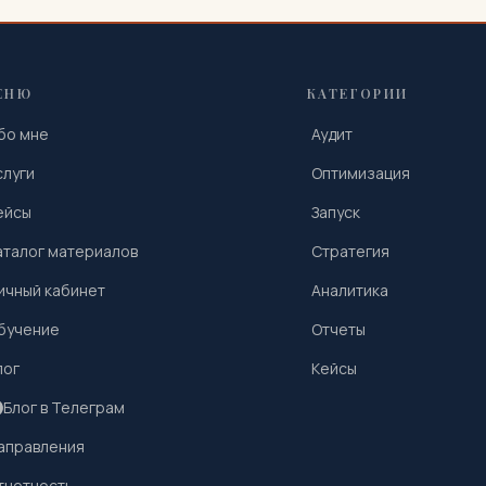
ЕНЮ
КАТЕГОРИИ
бо мне
Аудит
слуги
Оптимизация
ейсы
Запуск
аталог материалов
Стратегия
ичный кабинет
Аналитика
бучение
Отчеты
лог
Кейсы
Блог в Телеграм
аправления
тчетность