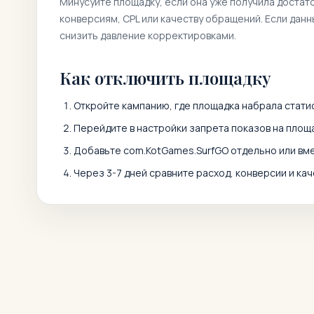
Минусуйте площадку, если она уже получила достат
конверсиям, CPL или качеству обращений. Если дан
снизить давление корректировками.
Как отключить площадку
Откройте кампанию, где площадка набрала статис
Перейдите в настройки запрета показов на площа
Добавьте
com.KotGames.SurfGO
отдельно или вм
Через 3-7 дней сравните расход, конверсии и кач