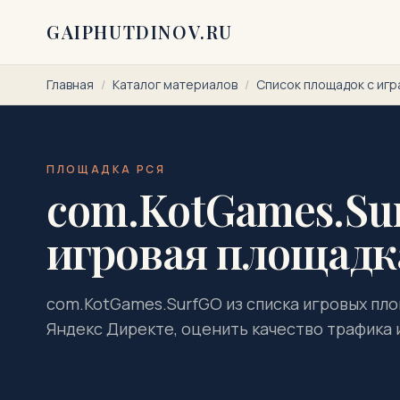
Перейти к содержимому
GAIPHUTDINOV.RU
Главная
/
Каталог материалов
/
Список площадок с игр
ПЛОЩАДКА РСЯ
com.KotGames.Sur
игровая площадк
com.KotGames.SurfGO из списка игровых пло
Яндекс Директе, оценить качество трафика 