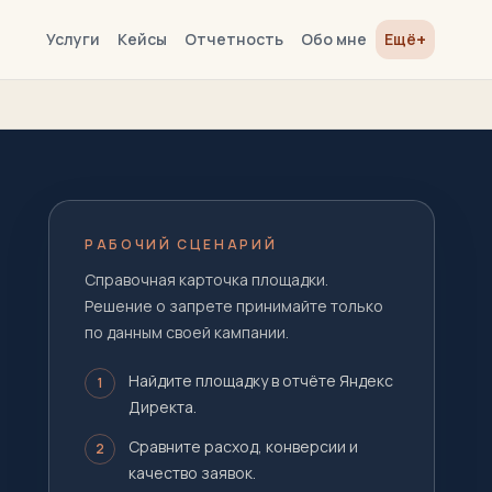
+
Услуги
Кейсы
Отчетность
Обо мне
Ещё
РАБОЧИЙ СЦЕНАРИЙ
Справочная карточка площадки.
Решение о запрете принимайте только
по данным своей кампании.
Найдите площадку в отчёте Яндекс
1
Директа.
Сравните расход, конверсии и
2
качество заявок.