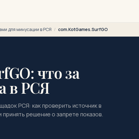
ами для минусации в РСЯ
/
com.KotGames.SurfGO
fGO: что за
а в РСЯ
щадок РСЯ: как проверить источник в
и принять решение о запрете показов.