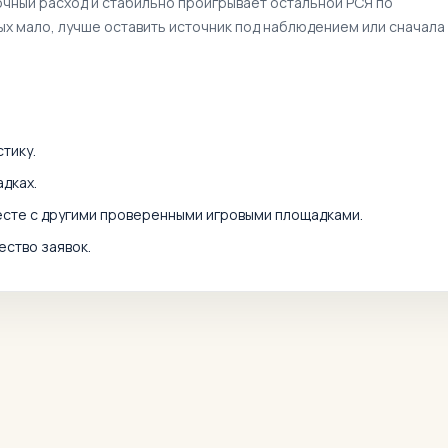
очный расход и стабильно проигрывает остальной РСЯ по
ных мало, лучше оставить источник под наблюдением или сначала
тику.
дках.
есте с другими проверенными игровыми площадками.
ество заявок.