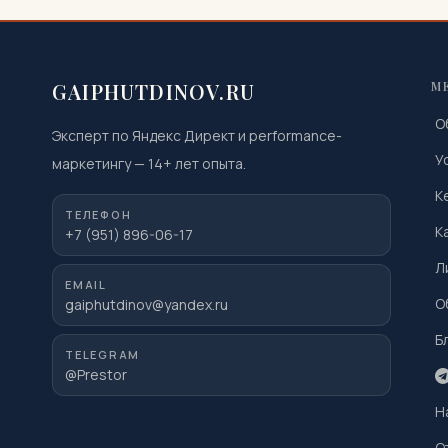
GAIPHUTDINOV.RU
М
О
Эксперт по Яндекс Директ и performance-
У
маркетингу
—
14
+ лет опыта.
К
ТЕЛЕФОН
К
+7 (951) 896-06-17
Л
EMAIL
О
gaiphutdinov@yandex.ru
Б
TELEGRAM
@Prestor
Н
О