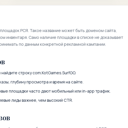
 площадок РСЯ. Такое название может быть доменом сайта,
м инвентаря. Само наличие площадки в списке не доказывает
принимать по данным конкретной рекламной кампании.
ов
и найдите строку
com.KotGames.SurfGO
.
казы, глубину просмотра и время на сайте.
вые площадки часто дают мобильный или in-app трафик.
левые лиды важнее, чем высокий CTR.
зов