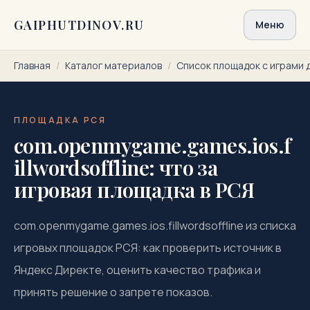
Перейти к содержимому
GAIPHUTDINOV.RU
Меню
Главная
/
Каталог материалов
/
Список площадок с играми 
ПЛОЩАДКА РСЯ
com.openmygame.games.ios.f
illwordsoffline: что за
игровая площадка в РСЯ
com.openmygame.games.ios.fillwordsoffline из списка
игровых площадок РСЯ: как проверить источник в
Яндекс Директе, оценить качество трафика и
принять решение о запрете показов.