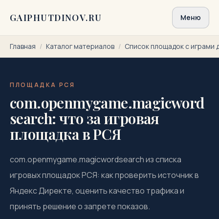
Перейти к содержимому
GAIPHUTDINOV.RU
Меню
Главная
/
Каталог материалов
/
Список площадок с играми 
ПЛОЩАДКА РСЯ
com.openmygame.magicword
search: что за игровая
площадка в РСЯ
com.openmygame.magicwordsearch из списка
игровых площадок РСЯ: как проверить источник в
Яндекс Директе, оценить качество трафика и
принять решение о запрете показов.