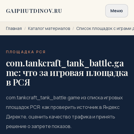
Перейти к содержимому
GAIPHUTDINOV.RU
Меню
Главная
/
Каталог материалов
/
Список площадок с играми 
ПЛОЩАДКА РСЯ
com.tankcraft_tank_battle.ga
me: что за игровая площадка
в РСЯ
com.tankcraft_tank_battle.game из списка игровых
площадок РСЯ: как проверить источник в Яндекс
Директе, оценить качество трафика и принять
решение о запрете показов.