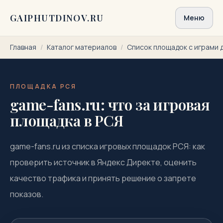
Перейти к содержимому
GAIPHUTDINOV.RU
Меню
Главная
/
Каталог материалов
/
Список площадок с играми 
ПЛОЩАДКА РСЯ
game-fans.ru: что за игровая
площадка в РСЯ
game-fans.ru из списка игровых площадок РСЯ: как
проверить источник в Яндекс Директе, оценить
качество трафика и принять решение о запрете
показов.