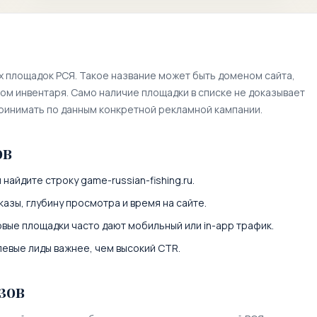
х площадок РСЯ. Такое название может быть доменом сайта,
м инвентаря. Само наличие площадки в списке не доказывает
принимать по данным конкретной рекламной кампании.
ов
и найдите строку
game-russian-fishing.ru
.
казы, глубину просмотра и время на сайте.
вые площадки часто дают мобильный или in-app трафик.
левые лиды важнее, чем высокий CTR.
зов