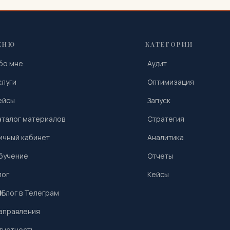
ЕНЮ
КАТЕГОРИИ
бо мне
Аудит
слуги
Оптимизация
ейсы
Запуск
аталог материалов
Стратегия
ичный кабинет
Аналитика
бучение
Отчеты
лог
Кейсы
Блог в Телеграм
аправления
тчетность