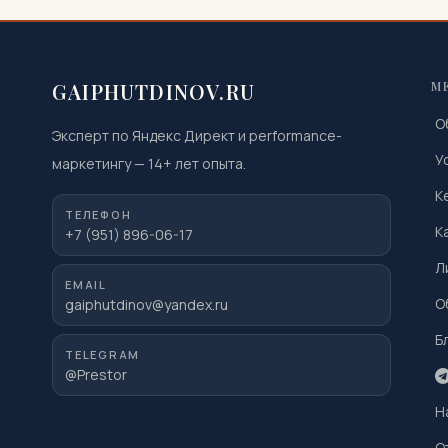
GAIPHUTDINOV.RU
М
О
Эксперт по Яндекс Директ и performance-
У
маркетингу
—
14
+ лет опыта.
К
ТЕЛЕФОН
К
+7 (951) 896-06-17
Л
EMAIL
О
gaiphutdinov@yandex.ru
Б
TELEGRAM
@Prestor
Н
О