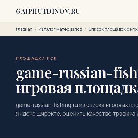
Перейти к содержимому
GAIPHUTDINOV.RU
Главная
/
Каталог материалов
/
Список площадок с игр
ПЛОЩАДКА РСЯ
game-russian-fishi
игровая площадк
game-russian-fishing.ru из списка игровых п
Яндекс Директе, оценить качество трафика 