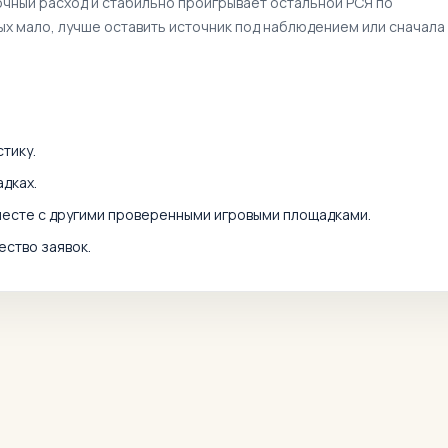
очный расход и стабильно проигрывает остальной РСЯ по
ных мало, лучше оставить источник под наблюдением или сначала
тику.
дках.
месте с другими проверенными игровыми площадками.
ество заявок.