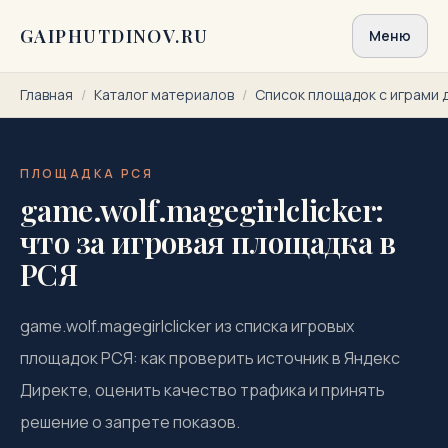
Перейти к содержимому
GAIPHUTDINOV.RU
Меню
Главная
/
Каталог материалов
/
Список площадок с играми 
ПЛОЩАДКА РСЯ
game.wolf.magegirlclicker:
что за игровая площадка в
РСЯ
game.wolf.magegirlclicker из списка игровых
площадок РСЯ: как проверить источник в Яндекс
Директе, оценить качество трафика и принять
решение о запрете показов.