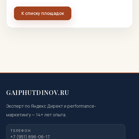
К списку площадок
GAIPHUTDINOV.RU
Эксперт по Яндекс Директ и performance-
маркетингу
—
14
+ лет опыта.
ТЕЛЕФОН
+7 (951) 896-06-17