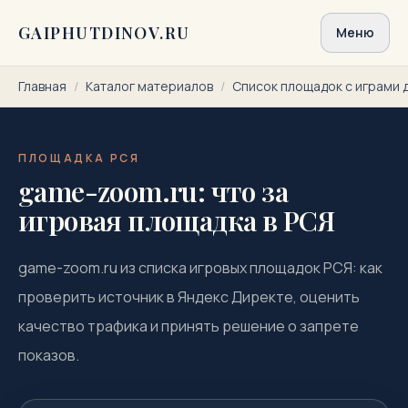
Перейти к содержимому
GAIPHUTDINOV.RU
Меню
Главная
/
Каталог материалов
/
Список площадок с играми 
ПЛОЩАДКА РСЯ
game-zoom.ru: что за
игровая площадка в РСЯ
game-zoom.ru из списка игровых площадок РСЯ: как
проверить источник в Яндекс Директе, оценить
качество трафика и принять решение о запрете
показов.