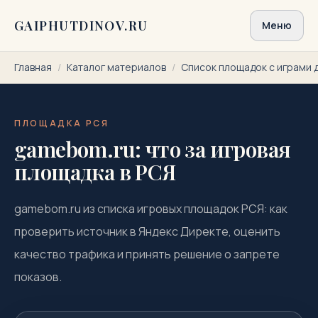
Перейти к содержимому
GAIPHUTDINOV.RU
Меню
Главная
/
Каталог материалов
/
Список площадок с играми 
ПЛОЩАДКА РСЯ
gamebom.ru: что за игровая
площадка в РСЯ
gamebom.ru из списка игровых площадок РСЯ: как
проверить источник в Яндекс Директе, оценить
качество трафика и принять решение о запрете
показов.